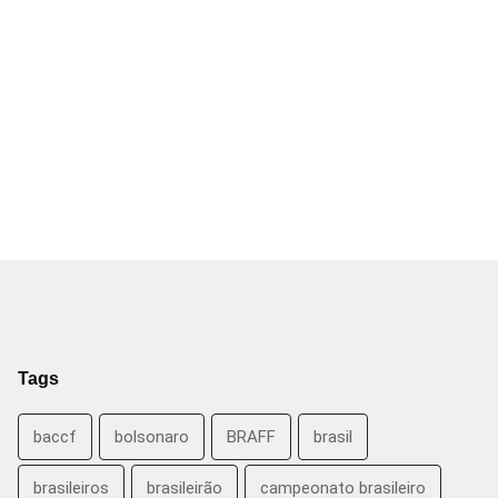
Tags
baccf
bolsonaro
BRAFF
brasil
brasileiros
brasileirão
campeonato brasileiro