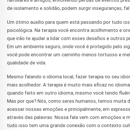
familiares e amigos, envolvendo perdas de eventos pres
de isolamento e solidão, podem surgir inseguranças, fa
Um ótimo auxílio para quem está passando por tudo iss
psicológica. Na terapia você encontra acolhimento e ori
que irão te ajudar a lidar com esses desafios e outros 
Em um ambiente seguro, onde você é protegido pelo sigil
você pode encontrar um caminho menos tortuoso e mel
qualidade de vida.
Mesmo falando o idioma local, fazer terapia no seu idi
mais acolhedor. A terapia é muito mais eficaz no idiom
quando feito em outro idioma, mesmo você tendo fluênc
Mas por que? Nós, como seres humanos, temos muita d
acessar nossas emoções e principalmente, em expressa
através das palavras. Nossa fala vem com emoções e m
tudo isso tem uma grande conexão com o contexto cult