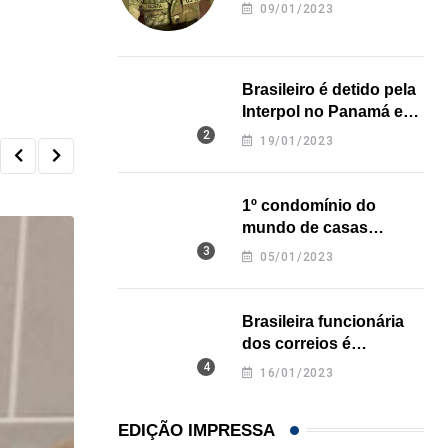
revela onde deixou o
09/01/2023
corpo
Brasileiro é detido pela
Interpol no Panamá e
pode pegar prisão
19/01/2023
perpétua nos EUA
1º condomínio do
mundo de casas
impressas em 3D é
05/01/2023
inaugurado no Texas
Brasileira funcionária
dos correios é
assassinada a facadas
16/01/2023
na Califórnia
EDIÇÃO IMPRESSA