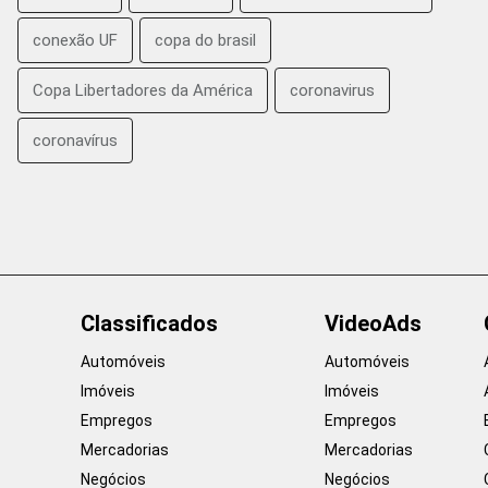
conexão UF
copa do brasil
Copa Libertadores da América
coronavirus
coronavírus
Classificados
VideoAds
Automóveis
Automóveis
Imóveis
Imóveis
Empregos
Empregos
Mercadorias
Mercadorias
Negócios
Negócios