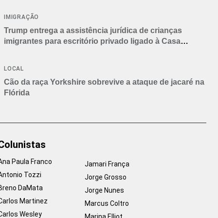
IMIGRAÇÃO
Trump entrega a assistência jurídica de crianças
imigrantes para escritório privado ligado à Casa
Branca
LOCAL
Cão da raça Yorkshire sobrevive a ataque de jacaré na
Flórida
Colunistas
Ana Paula Franco
Jamari França
Antonio Tozzi
Jorge Grosso
Breno DaMata
Jorge Nunes
Carlos Martinez
Marcus Coltro
Carlos Wesley
Marina Elliot