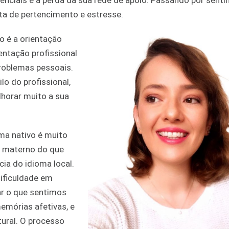
enciais e a perda da sua rede de apoio. Passando por sent
lta de pertencimento e estresse.
o é a orientação
entação profissional
problemas pessoais.
o do profissional,
horar muito a sua
oma nativo é muito
a materno do que
ia do idioma local.
ificuldade em
r o que sentimos
emórias afetivas, e
ural. O processo