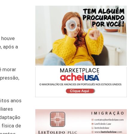
, houve
, após a
é morar
pressão,
itos anos
liares
adaptação
 física de