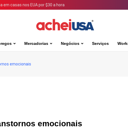
 em casas nos EUA por $30 a hora
regos
Mercadorias
Negócios
Serviços
Work
ornos emocionais
anstornos emocionais