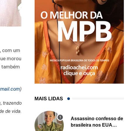
a, com um
 que morou
do também
gmail.com
)
MAIS LIDAS
, trazendo
e de vida.
Assassino confesso de
brasileira nos EUA