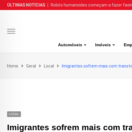
Skip
ÚLTIMAS NOTÍCIAS
|
Robôs humanoides começam a fazer faxina
to
content
Automóveis
Imóveis
Emp
Home
Geral
Local
Imigrantes sofrem mais com transt
LOCAL
Imigrantes sofrem mais com tr