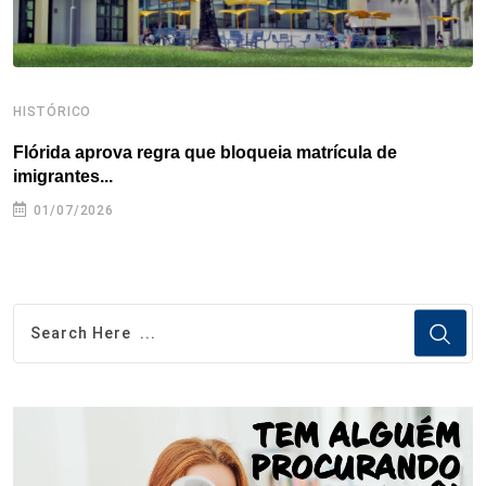
HISTÓRICO
H
Flórida aprova regra que bloqueia matrícula de
A
imigrantes...
01/07/2026