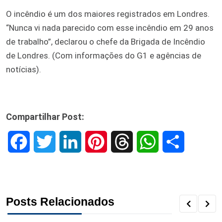
O incêndio é um dos maiores registrados em Londres.
“Nunca vi nada parecido com esse incêndio em 29 anos
de trabalho”, declarou o chefe da Brigada de Incêndio
de Londres. (Com informações do G1 e agências de
notícias).
Compartilhar Post:
F
T
L
P
T
W
S
a
w
i
i
h
h
h
c
i
n
n
r
a
a
Posts Relacionados
e
t
k
t
e
t
r