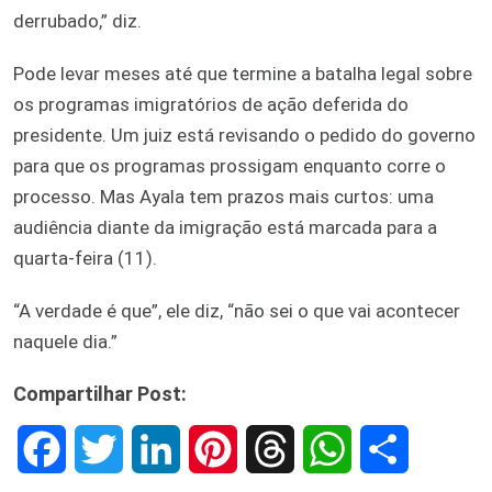
derrubado,” diz.
Pode levar meses até que termine a batalha legal sobre
os programas imigratórios de ação deferida do
presidente. Um juiz está revisando o pedido do governo
para que os programas prossigam enquanto corre o
processo. Mas Ayala tem prazos mais curtos: uma
audiência diante da imigração está marcada para a
quarta-feira (11).
“A verdade é que”, ele diz, “não sei o que vai acontecer
naquele dia.”
Compartilhar Post:
F
T
L
P
T
W
S