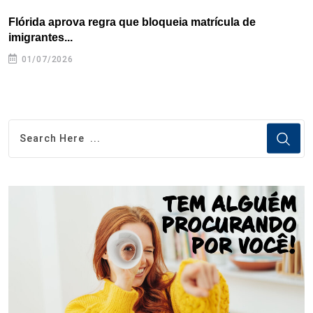
Flórida aprova regra que bloqueia matrícula de
A
imigrantes...
01/07/2026