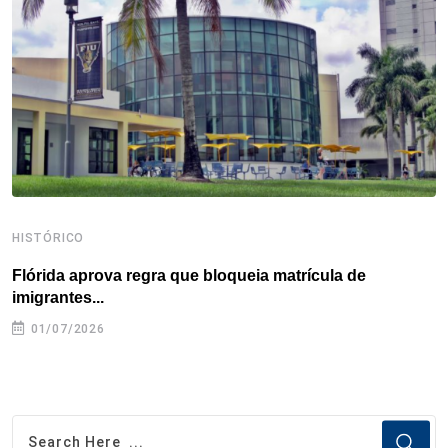
o
r
I
e
s
p
k
n
s
p
t
HISTÓRICO
H
Flórida aprova regra que bloqueia matrícula de
A
imigrantes...
01/07/2026