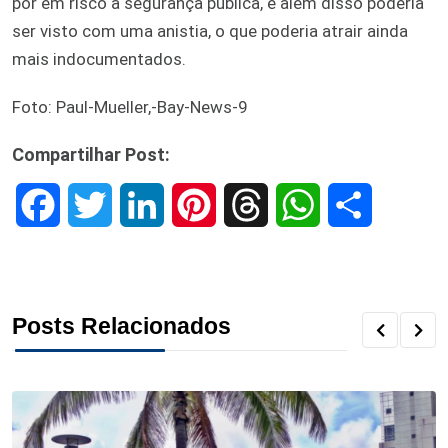
por em risco a segurança pública, e além disso poderia
ser visto com uma anistia, o que poderia atrair ainda
mais indocumentados.
Foto: Paul-Mueller,-Bay-News-9
Compartilhar Post:
F
T
L
P
T
W
S
a
w
i
i
h
h
h
c
i
n
n
r
a
a
Posts Relacionados
e
t
k
t
e
t
r
b
t
e
e
a
s
e
o
e
d
r
d
A