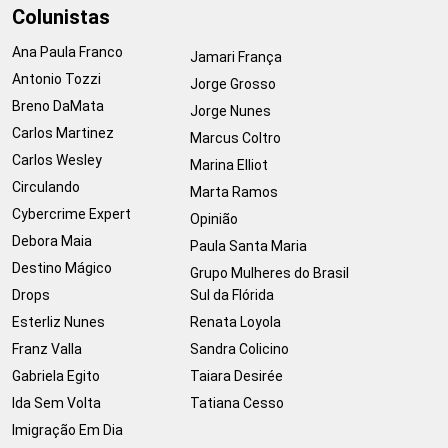
Colunistas
Ana Paula Franco
Jamari França
Antonio Tozzi
Jorge Grosso
Breno DaMata
Jorge Nunes
Carlos Martinez
Marcus Coltro
Carlos Wesley
Marina Elliot
Circulando
Marta Ramos
Cybercrime Expert
Opinião
Debora Maia
Paula Santa Maria
Destino Mágico
Grupo Mulheres do Brasil
Drops
Sul da Flórida
Esterliz Nunes
Renata Loyola
Franz Valla
Sandra Colicino
Gabriela Egito
Taiara Desirée
Ida Sem Volta
Tatiana Cesso
Imigração Em Dia