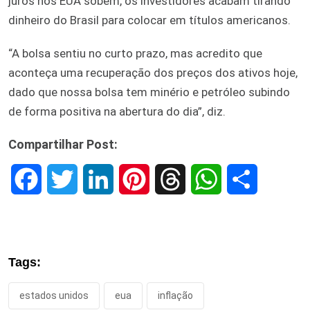
juros nos EUA sobem, os investidores acabam tirando
dinheiro do Brasil para colocar em títulos americanos.
“A bolsa sentiu no curto prazo, mas acredito que
aconteça uma recuperação dos preços dos ativos hoje,
dado que nossa bolsa tem minério e petróleo subindo
de forma positiva na abertura do dia”, diz.
Compartilhar Post:
F
T
L
P
T
W
S
a
w
i
i
h
h
h
c
i
n
n
r
a
a
Tags:
e
t
k
t
e
t
r
estados unidos
eua
inflação
b
t
e
e
a
s
e