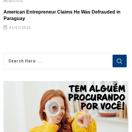
NEGÓCIOS
N
American Entrepreneur Claims He Was Defrauded in
D
Paraguay
31/07/2026