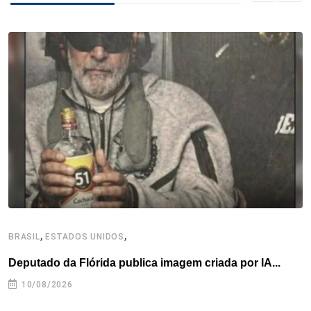
b
t
e
e
a
s
e
o
e
d
r
d
A
o
r
I
e
s
p
k
n
s
p
t
,
,
BRASIL
ESTADOS UNIDOS
E
Deputado da Flórida publica imagem criada por IA...
B
10/08/2026