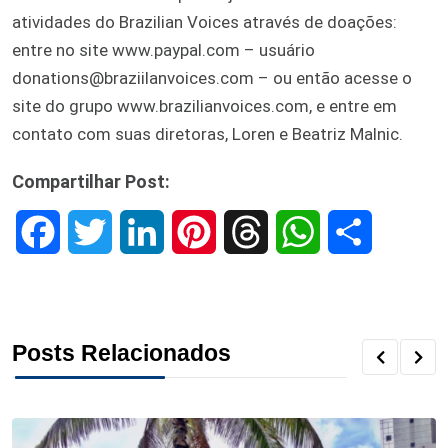
atividades do Brazilian Voices através de doações:
entre no site www.paypal.com – usuário
donations@braziilanvoices.com – ou então acesse o
site do grupo www.brazilianvoices.com, e entre em
contato com suas diretoras, Loren e Beatriz Malnic.
Compartilhar Post:
F
T
L
P
T
W
S
a
w
i
i
h
h
h
c
i
n
n
r
a
a
Posts Relacionados
e
t
k
t
e
t
r
b
t
e
e
a
s
e