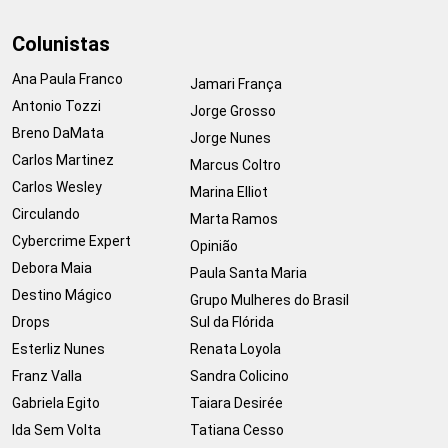
Colunistas
Ana Paula Franco
Jamari França
Antonio Tozzi
Jorge Grosso
Breno DaMata
Jorge Nunes
Carlos Martinez
Marcus Coltro
Carlos Wesley
Marina Elliot
Circulando
Marta Ramos
Cybercrime Expert
Opinião
Debora Maia
Paula Santa Maria
Destino Mágico
Grupo Mulheres do Brasil
Drops
Sul da Flórida
Esterliz Nunes
Renata Loyola
Franz Valla
Sandra Colicino
Gabriela Egito
Taiara Desirée
Ida Sem Volta
Tatiana Cesso