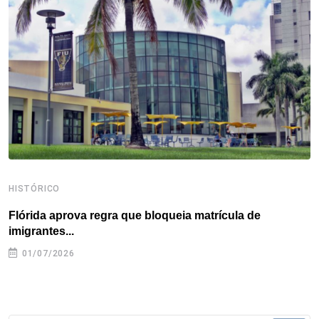
o
e
d
r
d
A
o
r
I
e
s
p
k
n
s
p
t
HISTÓRICO
H
Flórida aprova regra que bloqueia matrícula de
A
imigrantes...
01/07/2026