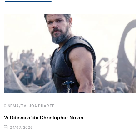
b
t
e
e
a
s
e
o
e
d
r
d
A
o
r
I
e
s
p
k
n
s
p
t
,
CINEMA/TV
JOA DUARTE
C
‘A Odisseia’ de Christopher Nolan…
M
24/07/2026