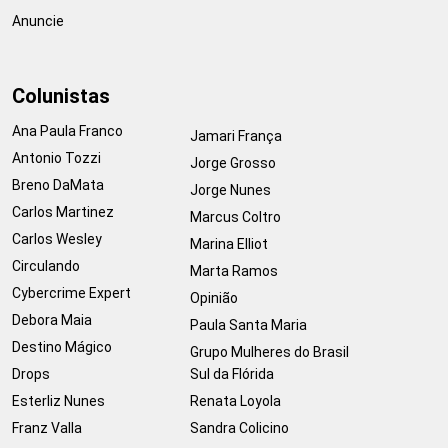
Anuncie
Colunistas
Ana Paula Franco
Jamari França
Antonio Tozzi
Jorge Grosso
Breno DaMata
Jorge Nunes
Carlos Martinez
Marcus Coltro
Carlos Wesley
Marina Elliot
Circulando
Marta Ramos
Cybercrime Expert
Opinião
Debora Maia
Paula Santa Maria
Destino Mágico
Grupo Mulheres do Brasil
Drops
Sul da Flórida
Esterliz Nunes
Renata Loyola
Franz Valla
Sandra Colicino