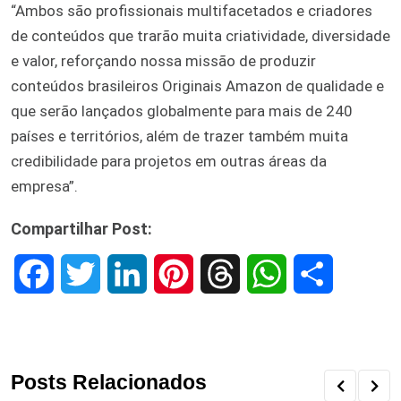
“Ambos são profissionais multifacetados e criadores
de conteúdos que trarão muita criatividade, diversidade
e valor, reforçando nossa missão de produzir
conteúdos brasileiros Originais Amazon de qualidade e
que serão lançados globalmente para mais de 240
países e territórios, além de trazer também muita
credibilidade para projetos em outras áreas da
empresa”.
Compartilhar Post:
F
T
L
P
T
W
S
a
w
i
i
h
h
h
c
i
n
n
r
a
a
Posts Relacionados
e
t
k
t
e
t
r