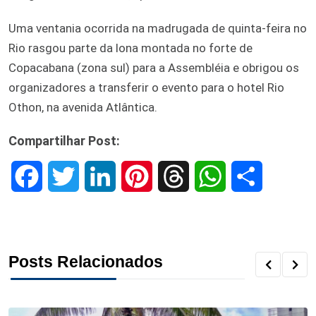
Uma ventania ocorrida na madrugada de quinta-feira no
Rio rasgou parte da lona montada no forte de
Copacabana (zona sul) para a Assembléia e obrigou os
organizadores a transferir o evento para o hotel Rio
Othon, na avenida Atlântica.
Compartilhar Post:
F
T
L
P
T
W
S
a
w
i
i
h
h
h
c
i
n
n
r
a
a
Posts Relacionados
e
t
k
t
e
t
r
b
t
e
e
a
s
e