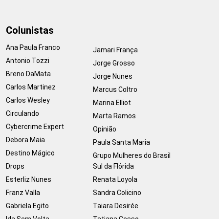
Colunistas
Ana Paula Franco
Jamari França
Antonio Tozzi
Jorge Grosso
Breno DaMata
Jorge Nunes
Carlos Martinez
Marcus Coltro
Carlos Wesley
Marina Elliot
Circulando
Marta Ramos
Cybercrime Expert
Opinião
Debora Maia
Paula Santa Maria
Destino Mágico
Grupo Mulheres do Brasil
Drops
Sul da Flórida
Esterliz Nunes
Renata Loyola
Franz Valla
Sandra Colicino
Gabriela Egito
Taiara Desirée
Ida Sem Volta
Tatiana Cesso