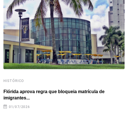
o
e
d
r
d
A
o
r
I
e
s
p
k
n
s
p
t
HISTÓRICO
H
Flórida aprova regra que bloqueia matrícula de
A
imigrantes...
01/07/2026