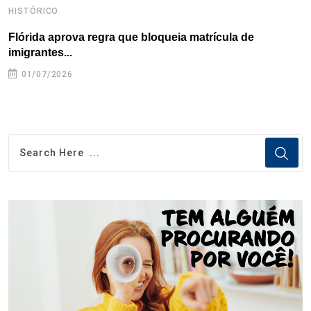
HISTÓRICO
H
Flórida aprova regra que bloqueia matrícula de
A
imigrantes...
01/07/2026