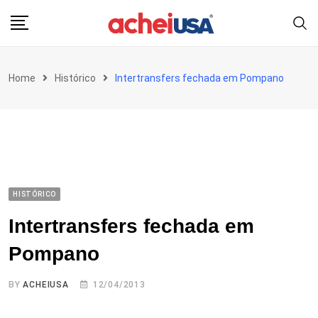
Skip
to
content
Home
Histórico
Intertransfers fechada em Pompano
HISTÓRICO
Intertransfers fechada em
Pompano
BY
ACHEIUSA
12/04/2013