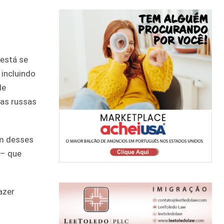
 está se
 incluindo
de
ças russas
Um desses
 – que
azer