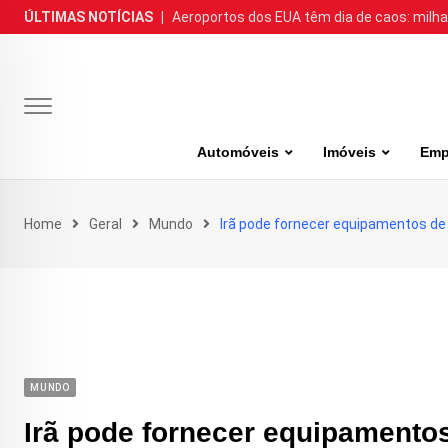
Skip
ÚLTIMAS NOTÍCIAS
|
Aeroportos dos EUA têm dia de caos: milh
to
content
Automóveis
Imóveis
Emp
Home
Geral
Mundo
Irã pode fornecer equipamentos de
MUNDO
Irã pode fornecer equipamento