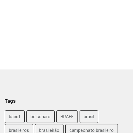
Tags
baccf
bolsonaro
BRAFF
brasil
brasileiros
brasileirão
campeonato brasileiro