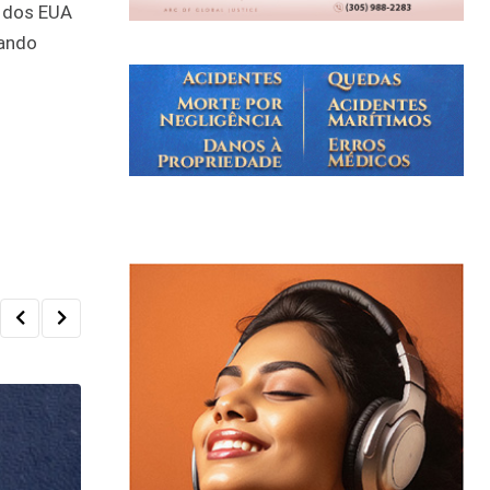
o dos EUA
uando