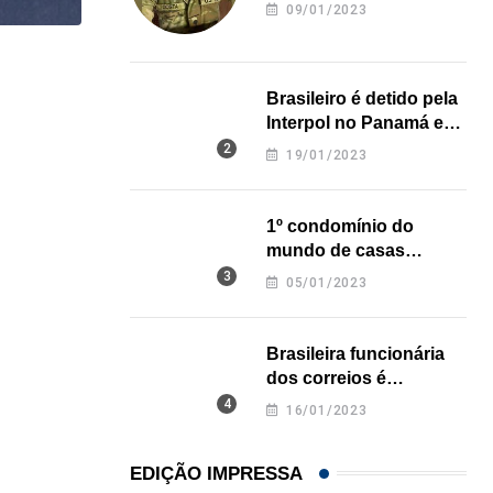
revela onde deixou o
09/01/2023
corpo
,
,
BRASIL
ESTADOS UNIDOS
MUNDO
Brasileiro é detido pela
Brasil e EUA alertam cidadãos sobre viagens ao..
Interpol no Panamá e
pode pegar prisão
23/07/2026
19/01/2023
perpétua nos EUA
1º condomínio do
mundo de casas
impressas em 3D é
05/01/2023
inaugurado no Texas
Brasileira funcionária
dos correios é
assassinada a facadas
16/01/2023
na Califórnia
EDIÇÃO IMPRESSA