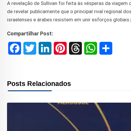
A revelação de Sullivan foi feita às vésperas da viagem 
de revelar publicamente que o principal rival regional d
israelenses e árabes resistem em unir esforços globais p
Compartilhar Post:
F
T
L
P
T
W
S
a
w
i
i
h
h
h
c
i
n
n
r
a
a
Posts Relacionados
e
t
k
t
e
t
r
b
t
e
e
a
s
e
o
e
d
r
d
A
o
r
I
e
s
p