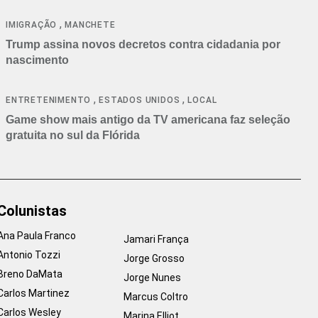
cancelamentos
,
IMIGRAÇÃO
MANCHETE
Trump assina novos decretos contra cidadania por
nascimento
,
,
ENTRETENIMENTO
ESTADOS UNIDOS
LOCAL
Game show mais antigo da TV americana faz seleção
gratuita no sul da Flórida
Colunistas
Ana Paula Franco
Jamari França
Antonio Tozzi
Jorge Grosso
Breno DaMata
Jorge Nunes
Carlos Martinez
Marcus Coltro
Carlos Wesley
Marina Elliot