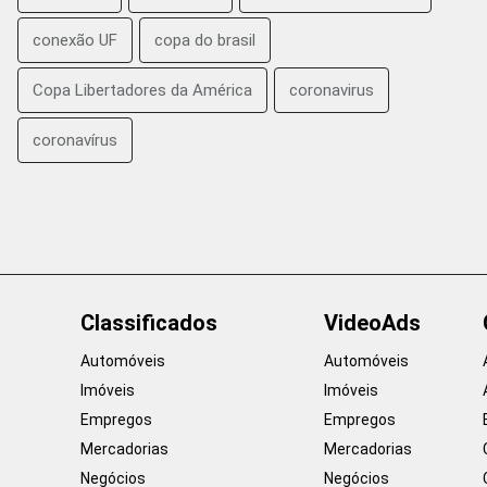
conexão UF
copa do brasil
Copa Libertadores da América
coronavirus
coronavírus
Classificados
VideoAds
Automóveis
Automóveis
Imóveis
Imóveis
Empregos
Empregos
Mercadorias
Mercadorias
Negócios
Negócios