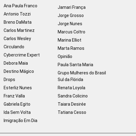
Ana Paula Franco
Jamari França
Antonio Tozzi
Jorge Grosso
Breno DaMata
Jorge Nunes
Carlos Martinez
Marcus Coltro
Carlos Wesley
Marina Elliot
Circulando
Marta Ramos
Cybercrime Expert
Opinião
Debora Maia
Paula Santa Maria
Destino Mágico
Grupo Mulheres do Brasil
Drops
Sul da Flórida
Esterliz Nunes
Renata Loyola
Franz Valla
Sandra Colicino
Gabriela Egito
Taiara Desirée
Ida Sem Volta
Tatiana Cesso
Imigração Em Dia