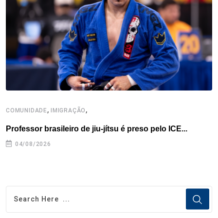
o
r
I
e
s
p
k
n
s
p
t
,
,
COMUNIDADE
IMIGRAÇÃO
B
Professor brasileiro de jiu-jítsu é preso pelo ICE...
B
04/08/2026