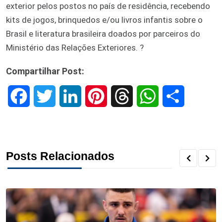
exterior pelos postos no país de residência, recebendo
kits de jogos, brinquedos e/ou livros infantis sobre o
Brasil e literatura brasileira doados por parceiros do
Ministério das Relações Exteriores. ?
Compartilhar Post:
F
T
L
P
T
W
S
a
w
i
i
h
h
h
c
i
n
n
r
a
a
Posts Relacionados
e
t
k
t
e
t
r
b
t
e
e
a
s
e
o
e
d
r
d
A