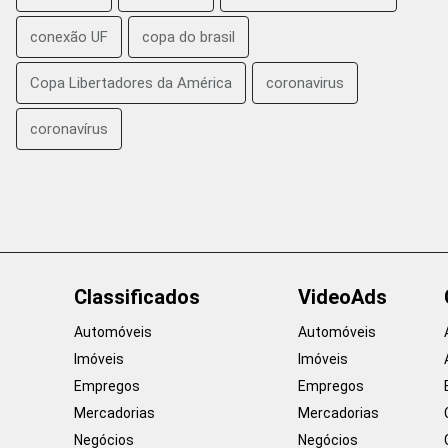
conexão UF
copa do brasil
Copa Libertadores da América
coronavirus
coronavírus
Classificados
VideoAds
Automóveis
Automóveis
Imóveis
Imóveis
Empregos
Empregos
Mercadorias
Mercadorias
Negócios
Negócios