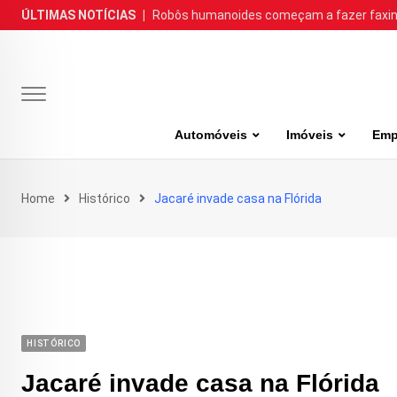
Skip
ÚLTIMAS NOTÍCIAS
|
Robôs humanoides começam a fazer faxina
to
content
Automóveis
Imóveis
Emp
Home
Histórico
Jacaré invade casa na Flórida
HISTÓRICO
Jacaré invade casa na Flórida