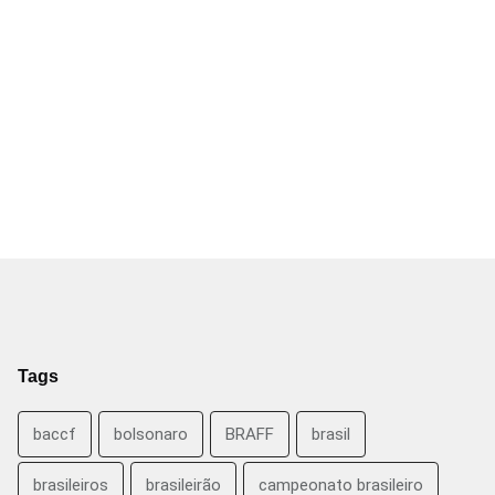
Tags
baccf
bolsonaro
BRAFF
brasil
brasileiros
brasileirão
campeonato brasileiro