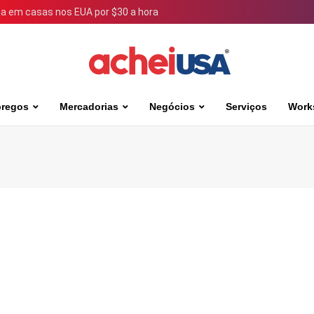
 em casas nos EUA por $30 a hora
regos
Mercadorias
Negócios
Serviços
Work