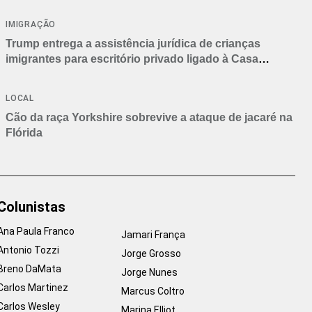
IMIGRAÇÃO
Trump entrega a assistência jurídica de crianças
imigrantes para escritório privado ligado à Casa
Branca
LOCAL
Cão da raça Yorkshire sobrevive a ataque de jacaré na
Flórida
Colunistas
Ana Paula Franco
Jamari França
Antonio Tozzi
Jorge Grosso
Breno DaMata
Jorge Nunes
Carlos Martinez
Marcus Coltro
Carlos Wesley
Marina Elliot