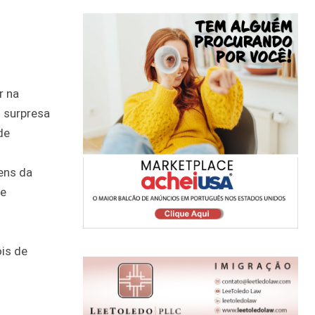
r na
l surpresa
de
ens da
de
ois de