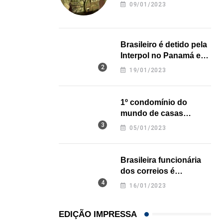
revela onde deixou o
21/01/2026
09/01/2023
corpo
Brasileiro é detido pela
Interpol no Panamá e
pode pegar prisão
19/01/2023
perpétua nos EUA
1º condomínio do
mundo de casas
impressas em 3D é
05/01/2023
inaugurado no Texas
Brasileira funcionária
dos correios é
assassinada a facadas
16/01/2023
na Califórnia
EDIÇÃO IMPRESSA