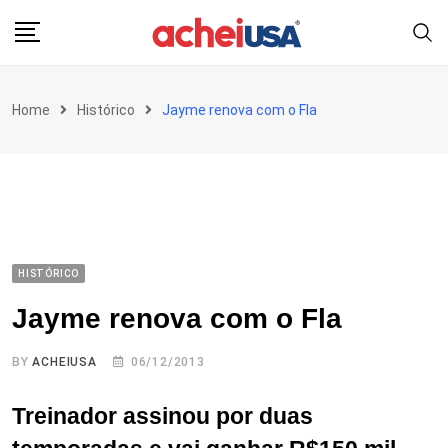
Skip
to
content
Home
Histórico
Jayme renova com o Fla
HISTÓRICO
Jayme renova com o Fla
BY
ACHEIUSA
06/12/2013
Treinador assinou por duas