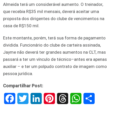
Almeida terá um considerável aumento. O treinador,
que recebia R$35 mil mensais, deverá aceitar uma
proposta dos dirigentes do clube de vencimentos na
casa de R$150 mil.
Este montante, porém, terá sua forma de pagamento
dividida. Funcionário do clube de carteira assinada,
Jayme não deverá ter grandes aumentos na CLT, mas
passará a ter um vínculo de técnico–antes era apenas
auxiliar – e ter um polpudo contrato de imagem como
pessoa jurídica.
Compartilhar Post:
F
T
L
P
T
W
S
a
w
i
i
h
h
h