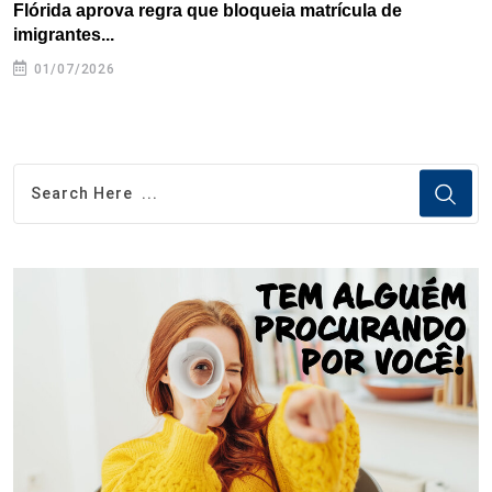
Flórida aprova regra que bloqueia matrícula de
A
imigrantes...
01/07/2026