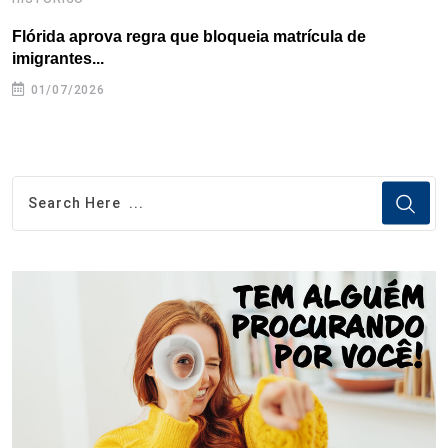
Flórida aprova regra que bloqueia matrícula de
A
imigrantes...
01/07/2026