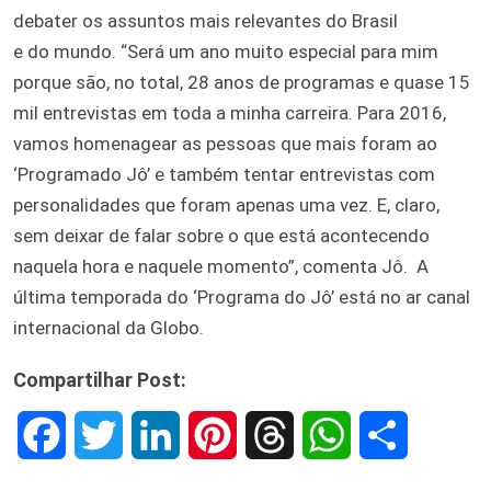
debater os assuntos mais relevantes do Brasil
e do mundo. “Será um ano muito especial para mim
porque são, no total, 28 anos de programas e quase 15
mil entrevistas em toda a minha carreira. Para 2016,
vamos homenagear as pessoas que mais foram ao
‘Programado Jô’ e também tentar entrevistas com
personalidades que foram apenas uma vez. E, claro,
sem deixar de falar sobre o que está acontecendo
naquela hora e naquele momento”, comenta Jô. A
última temporada do ‘Programa do Jô’ está no ar canal
internacional da Globo.
Compartilhar Post:
F
T
L
P
T
W
S
a
w
i
i
h
h
h