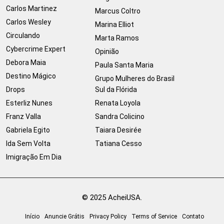
Carlos Martinez
Marcus Coltro
Carlos Wesley
Marina Elliot
Circulando
Marta Ramos
Cybercrime Expert
Opinião
Debora Maia
Paula Santa Maria
Destino Mágico
Grupo Mulheres do Brasil
Drops
Sul da Flórida
Esterliz Nunes
Renata Loyola
Franz Valla
Sandra Colicino
Gabriela Egito
Taiara Desirée
Ida Sem Volta
Tatiana Cesso
Imigração Em Dia
© 2025 AcheiUSA.
Início
Anuncie Grátis
Privacy Policy
Terms of Service
Contato