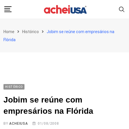
Skip
to
content
Home
Histórico
Jobim se reúne com empresários na
Flórida
HISTÓRICO
Jobim se reúne com
empresários na Flórida
BY
ACHEIUSA
01/08/2008