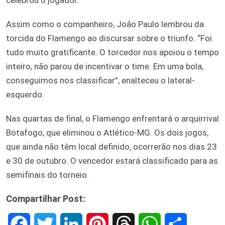
Assim como o companheiro, João Paulo lembrou da
torcida do Flamengo ao discursar sobre o triunfo. “Foi
tudo muito gratificante. O torcedor nos apoiou o tempo
inteiro, não parou de incentivar o time. Em uma bola,
conseguimos nos classificar”, enalteceu o lateral-
esquerdo.
Nas quartas de final, o Flamengo enfrentará o arquirrival
Botafogo, que eliminou o Atlético-MG. Os dois jogos,
que ainda não têm local definido, ocorrerão nos dias 23
e 30 de outubro. O vencedor estará classificado para as
semifinais do torneio.
Compartilhar Post:
F
T
L
P
T
W
S