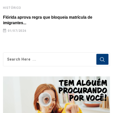
HISTÓRICO
H
Flórida aprova regra que bloqueia matrícula de
A
imigrantes...
01/07/2026