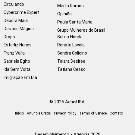
Circulando
Marta Ramos
Cybercrime Expert
Opinião
Debora Maia
Paula Santa Maria
Destino Mágico
Grupo Mulheres do Brasil
Drops
Sul da Flórida
Esterliz Nunes
Renata Loyola
Franz Valla
Sandra Colicino
Gabriela Egito
Taiara Desirée
Ida Sem Volta
Tatiana Cesso
Imigração Em Dia
© 2025 AcheiUSA.
Início
Anuncie Grátis
Privacy Policy
Terms of Service
Contato
Desenvolvimento - Agência 2020