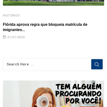
HISTÓRICO
H
Flórida aprova regra que bloqueia matrícula de
A
imigrantes...
01/07/2026