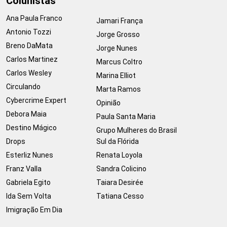
Colunistas
Ana Paula Franco
Jamari França
Antonio Tozzi
Jorge Grosso
Breno DaMata
Jorge Nunes
Carlos Martinez
Marcus Coltro
Carlos Wesley
Marina Elliot
Circulando
Marta Ramos
Cybercrime Expert
Opinião
Debora Maia
Paula Santa Maria
Destino Mágico
Grupo Mulheres do Brasil
Drops
Sul da Flórida
Esterliz Nunes
Renata Loyola
Franz Valla
Sandra Colicino
Gabriela Egito
Taiara Desirée
Ida Sem Volta
Tatiana Cesso
Imigração Em Dia