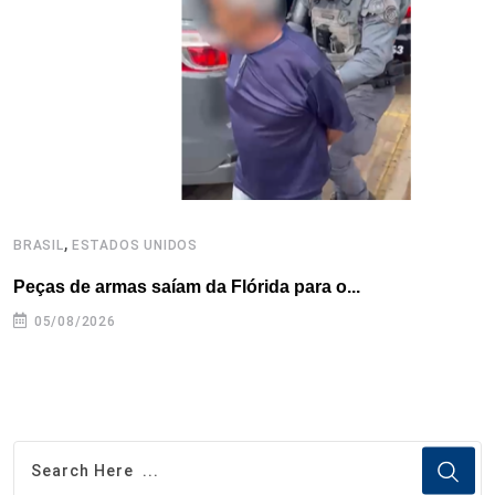
o
r
I
e
s
p
k
n
s
p
t
,
BRASIL
ESTADOS UNIDOS
B
Peças de armas saíam da Flórida para o...
E
e
05/08/2026