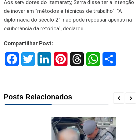
Aos servidores do Itamaraty, Serra disse ter a intenção
de inovar em “métodos e técnicas de trabalho”. “A
diplomacia do século 21 não pode repousar apenas na
exuberância da retórica”, declarou.
Compartilhar Post:
F
T
L
P
T
W
S
a
w
i
i
h
h
h
c
i
n
n
r
a
a
Posts Relacionados
e
t
k
t
e
t
r
b
t
e
e
a
s
e
o
e
d
r
d
A