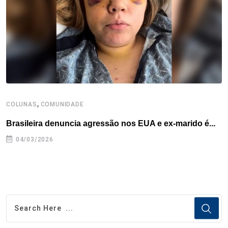
k
n
s
p
t
,
COLUNAS
COMUNIDADE
C
Brasileira denuncia agressão nos EUA e ex-marido é...
A
r
04/03/2026