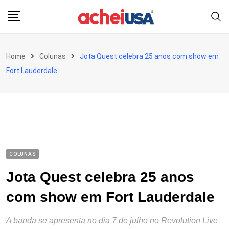
Skip
to
content
Home
Colunas
Jota Quest celebra 25 anos com show em
Fort Lauderdale
COLUNAS
Jota Quest celebra 25 anos
com show em Fort Lauderdale
A banda se apresenta no dia 7 de julho no Revolution Live