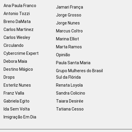
Ana Paula Franco
Jamari França
Antonio Tozzi
Jorge Grosso
Breno DaMata
Jorge Nunes
Carlos Martinez
Marcus Coltro
Carlos Wesley
Marina Elliot
Circulando
Marta Ramos
Cybercrime Expert
Opinião
Debora Maia
Paula Santa Maria
Destino Mágico
Grupo Mulheres do Brasil
Drops
Sul da Flórida
Esterliz Nunes
Renata Loyola
Franz Valla
Sandra Colicino
Gabriela Egito
Taiara Desirée
Ida Sem Volta
Tatiana Cesso
Imigração Em Dia