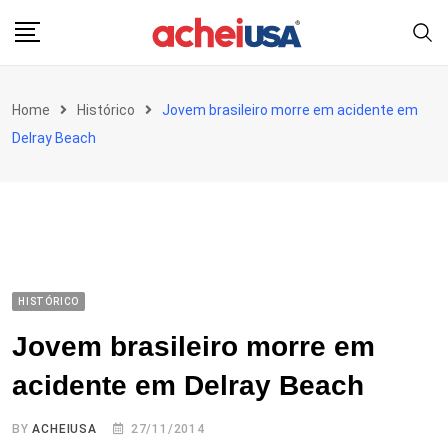
Skip
to
content
Home
Histórico
Jovem brasileiro morre em acidente em
Delray Beach
HISTÓRICO
Jovem brasileiro morre em
acidente em Delray Beach
BY
ACHEIUSA
27/11/2014