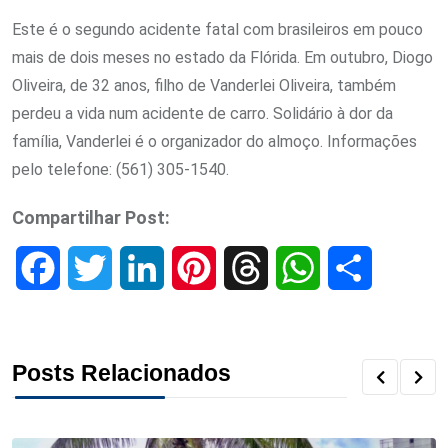
Este é o segundo acidente fatal com brasileiros em pouco
mais de dois meses no estado da Flórida. Em outubro, Diogo
Oliveira, de 32 anos, filho de Vanderlei Oliveira, também
perdeu a vida num acidente de carro. Solidário à dor da
família, Vanderlei é o organizador do almoço. Informações
pelo telefone: (561) 305-1540.
Compartilhar Post:
F
T
L
P
T
W
S
a
w
i
i
h
h
h
c
i
n
n
r
a
a
Posts Relacionados
e
t
k
t
e
t
r
b
t
e
e
a
s
e