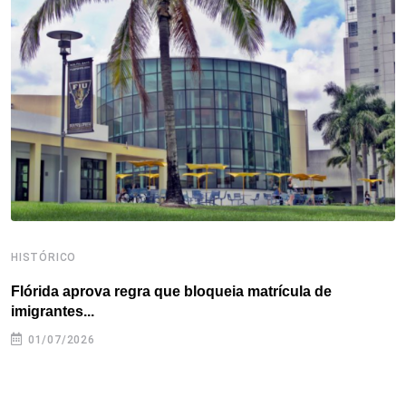
o
e
d
r
d
A
o
r
I
e
s
p
k
n
s
p
t
HISTÓRICO
H
Flórida aprova regra que bloqueia matrícula de
A
imigrantes...
01/07/2026