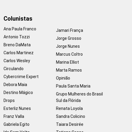
Colunistas
Ana Paula Franco
Jamari França
Antonio Tozzi
Jorge Grosso
Breno DaMata
Jorge Nunes
Carlos Martinez
Marcus Coltro
Carlos Wesley
Marina Elliot
Circulando
Marta Ramos
Cybercrime Expert
Opinião
Debora Maia
Paula Santa Maria
Destino Mágico
Grupo Mulheres do Brasil
Drops
Sul da Flórida
Esterliz Nunes
Renata Loyola
Franz Valla
Sandra Colicino
Gabriela Egito
Taiara Desirée