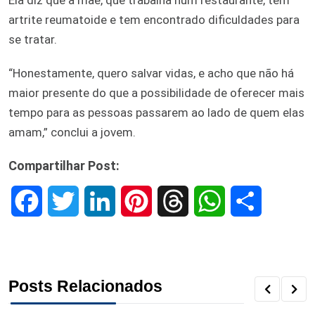
artrite reumatoide e tem encontrado dificuldades para
se tratar.
“Honestamente, quero salvar vidas, e acho que não há
maior presente do que a possibilidade de oferecer mais
tempo para as pessoas passarem ao lado de quem elas
amam,” conclui a jovem.
Compartilhar Post:
F
T
L
P
T
W
S
a
w
i
i
h
h
h
c
i
n
n
r
a
a
Posts Relacionados
e
t
k
t
e
t
r