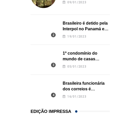
revela onde deixou o
09/01/2023
corpo
21/01/2026
Brasileiro é detido pela
Interpol no Panamá e
pode pegar prisão
19/01/2023
perpétua nos EUA
1º condomínio do
mundo de casas
impressas em 3D é
05/01/2023
inaugurado no Texas
Brasileira funcionária
dos correios é
assassinada a facadas
16/01/2023
na Califórnia
EDIÇÃO IMPRESSA