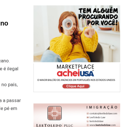
 no
cano.
 é ilegal
 no país,
a a passar
de pé em