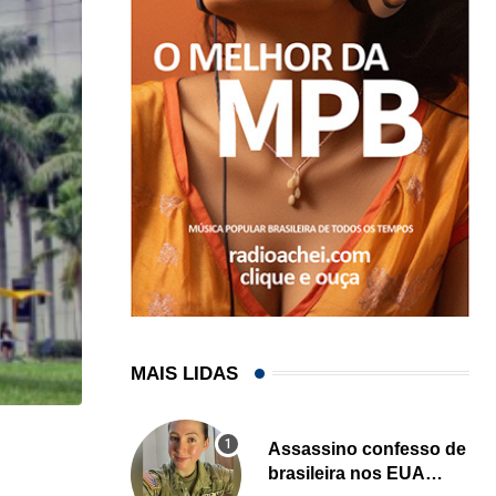
MAIS LIDAS
Assassino confesso de
HISTÓRICO
brasileira nos EUA
Açaí é reconhecido oficialmente como fruto brasi