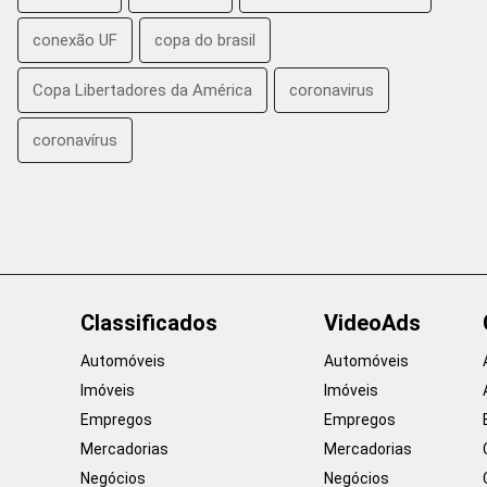
conexão UF
copa do brasil
Copa Libertadores da América
coronavirus
coronavírus
Classificados
VideoAds
Automóveis
Automóveis
Imóveis
Imóveis
Empregos
Empregos
Mercadorias
Mercadorias
Negócios
Negócios