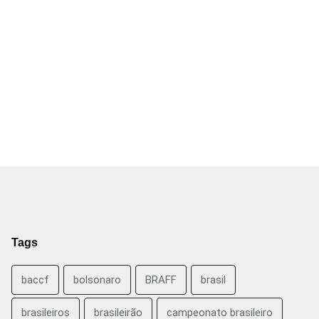
Tags
baccf
bolsonaro
BRAFF
brasil
brasileiros
brasileirão
campeonato brasileiro