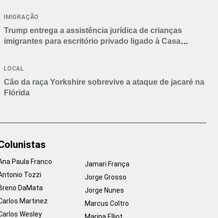
IMIGRAÇÃO
Trump entrega a assistência jurídica de crianças
imigrantes para escritório privado ligado à Casa
Branca
LOCAL
Cão da raça Yorkshire sobrevive a ataque de jacaré na
Flórida
Colunistas
Ana Paula Franco
Jamari França
Antonio Tozzi
Jorge Grosso
Breno DaMata
Jorge Nunes
Carlos Martinez
Marcus Coltro
Carlos Wesley
Marina Elliot