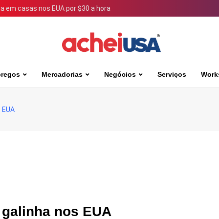
 em casas nos EUA por $30 a hora
regos
Mercadorias
Negócios
Serviços
Work
s EUA
e galinha nos EUA