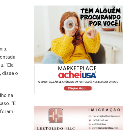
nia.
ontada.
u. “Ela
 disse o
lho na
aso. “É
 foram