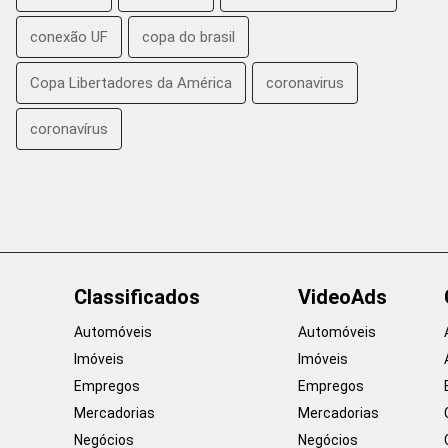
conexão UF
copa do brasil
Copa Libertadores da América
coronavirus
coronavírus
Classificados
VideoAds
Automóveis
Automóveis
Imóveis
Imóveis
Empregos
Empregos
Mercadorias
Mercadorias
Negócios
Negócios