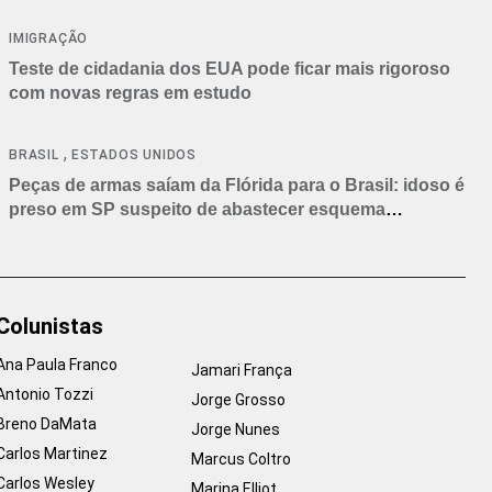
IMIGRAÇÃO
Teste de cidadania dos EUA pode ficar mais rigoroso
com novas regras em estudo
,
BRASIL
ESTADOS UNIDOS
Peças de armas saíam da Flórida para o Brasil: idoso é
preso em SP suspeito de abastecer esquema
criminoso
Colunistas
Ana Paula Franco
Jamari França
Antonio Tozzi
Jorge Grosso
Breno DaMata
Jorge Nunes
Carlos Martinez
Marcus Coltro
Carlos Wesley
Marina Elliot