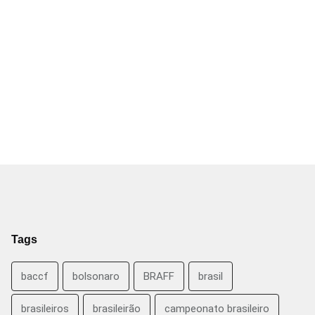
Tags
baccf
bolsonaro
BRAFF
brasil
brasileiros
brasileirão
campeonato brasileiro