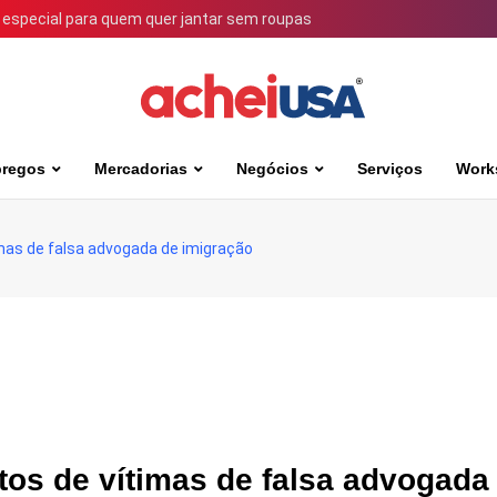
 especial para quem quer jantar sem roupas
regos
Mercadorias
Negócios
Serviços
Work
imas de falsa advogada de imigração
tos de vítimas de falsa advogada