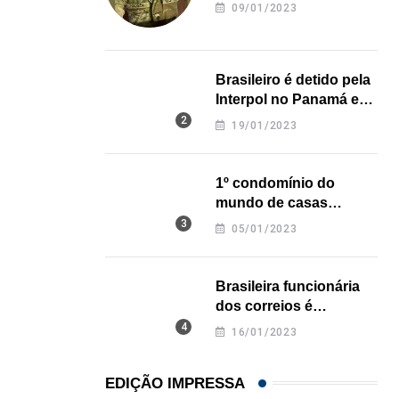
revela onde deixou o
09/01/2023
corpo
IMIGRAÇÃO
Atleta libertada na Flórida e denúncia de água...
Brasileiro é detido pela
05/08/2026
Interpol no Panamá e
pode pegar prisão
19/01/2023
perpétua nos EUA
1º condomínio do
mundo de casas
impressas em 3D é
05/01/2023
inaugurado no Texas
Brasileira funcionária
dos correios é
assassinada a facadas
16/01/2023
na Califórnia
EDIÇÃO IMPRESSA