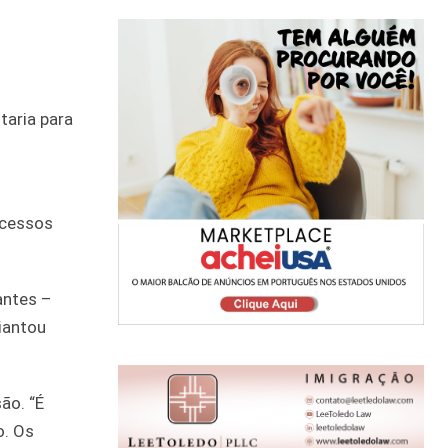
taria para
ocessos
antes –
iantou
ão. “É
o. Os