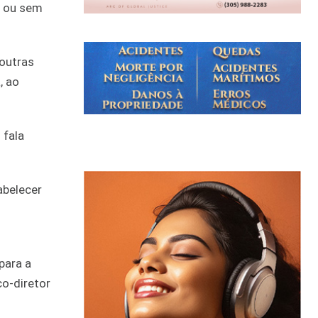
m ou sem
 outras
, ao
 fala
abelecer
para a
co-diretor