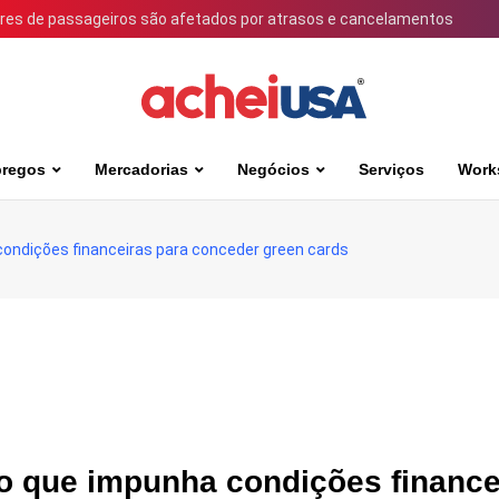
ares de passageiros são afetados por atrasos e cancelamentos
regos
Mercadorias
Negócios
Serviços
Work
condições financeiras para conceder green cards
o que impunha condições finance