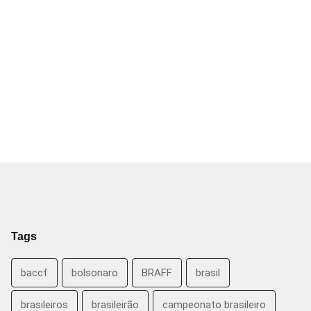
Tags
baccf
bolsonaro
BRAFF
brasil
brasileiros
brasileirão
campeonato brasileiro