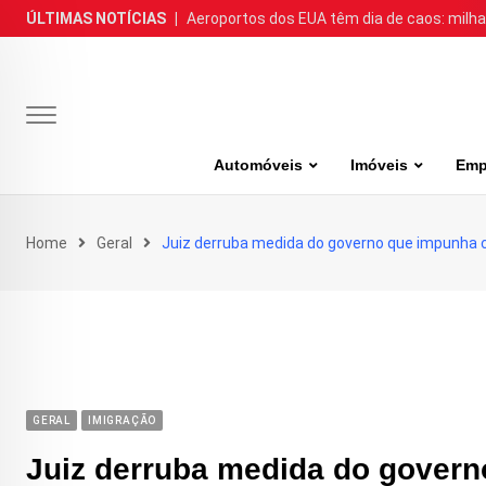
Skip
ÚLTIMAS NOTÍCIAS
|
Aeroportos dos EUA têm dia de caos: milh
to
content
Automóveis
Imóveis
Emp
Home
Geral
Juiz derruba medida do governo que impunha 
GERAL
IMIGRAÇÃO
Juiz derruba medida do govern