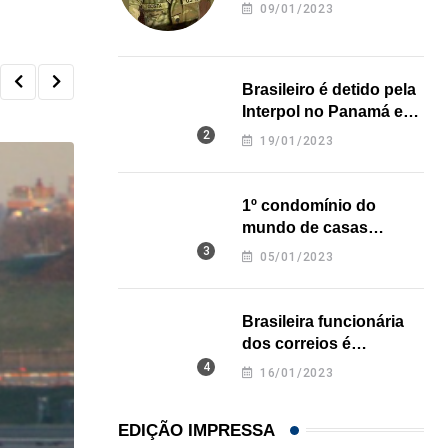
revela onde deixou o
09/01/2023
corpo
Brasileiro é detido pela
Interpol no Panamá e
pode pegar prisão
19/01/2023
perpétua nos EUA
1º condomínio do
mundo de casas
impressas em 3D é
05/01/2023
inaugurado no Texas
Brasileira funcionária
dos correios é
assassinada a facadas
16/01/2023
na Califórnia
EDIÇÃO IMPRESSA