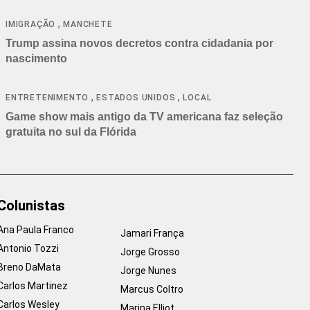
cancelamentos
,
IMIGRAÇÃO
MANCHETE
Trump assina novos decretos contra cidadania por
nascimento
,
,
ENTRETENIMENTO
ESTADOS UNIDOS
LOCAL
Game show mais antigo da TV americana faz seleção
gratuita no sul da Flórida
Colunistas
Ana Paula Franco
Jamari França
Antonio Tozzi
Jorge Grosso
Breno DaMata
Jorge Nunes
Carlos Martinez
Marcus Coltro
Carlos Wesley
Marina Elliot