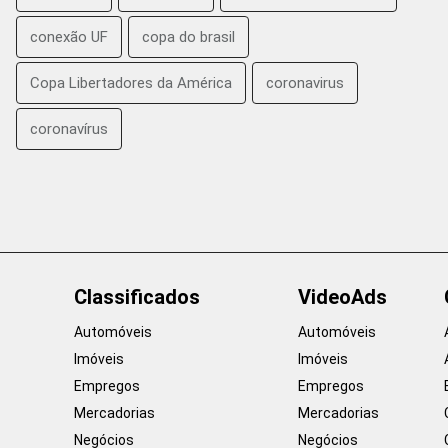
conexão UF
copa do brasil
Copa Libertadores da América
coronavirus
coronavírus
Classificados
VideoAds
Automóveis
Automóveis
Imóveis
Imóveis
Empregos
Empregos
Mercadorias
Mercadorias
Negócios
Negócios