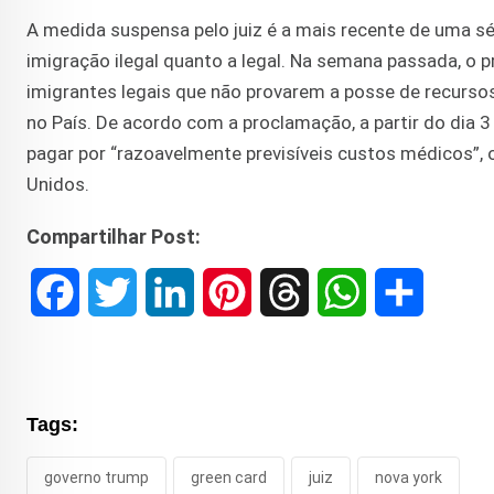
A medida suspensa pelo juiz é a mais recente de uma sér
imigração ilegal quanto a legal. Na semana passada, o
imigrantes legais que não provarem a posse de recurso
no País. De acordo com a proclamação, a partir do di
pagar por “razoavelmente previsíveis custos médicos”,
Unidos.
Compartilhar Post:
F
T
L
P
T
W
S
a
w
i
i
h
h
h
c
i
n
n
r
a
a
Tags:
e
t
k
t
e
t
r
governo trump
green card
juiz
nova york
b
t
e
e
a
s
e