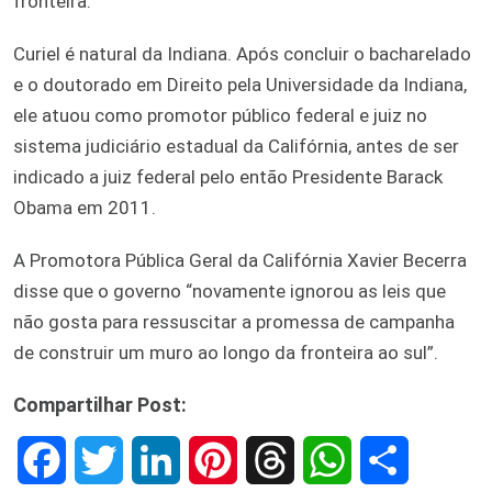
fronteira.
Curiel é natural da Indiana. Após concluir o bacharelado
e o doutorado em Direito pela Universidade da Indiana,
ele atuou como promotor público federal e juiz no
sistema judiciário estadual da Califórnia, antes de ser
indicado a juiz federal pelo então Presidente Barack
Obama em 2011.
A Promotora Pública Geral da Califórnia Xavier Becerra
disse que o governo “novamente ignorou as leis que
não gosta para ressuscitar a promessa de campanha
de construir um muro ao longo da fronteira ao sul”.
Compartilhar Post:
F
T
L
P
T
W
S