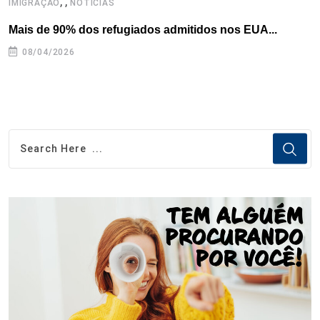
,
,
,
IMIGRAÇÃO
NOTÍCIAS
Mais de 90% dos refugiados admitidos nos EUA...
H
08/04/2026