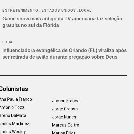
,
,
ENTRETENIMENTO
ESTADOS UNIDOS
LOCAL
Game show mais antigo da TV americana faz seleção
gratuita no sul da Flórida
LOCAL
Influenciadora evangélica de Orlando (FL) viraliza após
ser retirada de avião durante pregação sobre Deus
Colunistas
Ana Paula Franco
Jamari França
Antonio Tozzi
Jorge Grosso
Breno DaMata
Jorge Nunes
Carlos Martinez
Marcus Coltro
Carlos Wesley
Marina Elliot