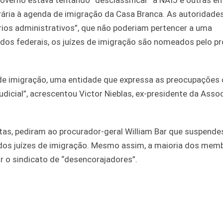
overno estava tentando “desclassificar” a NAIJ e outras e
ria à agenda de imigração da Casa Branca. As autoridades
os administrativos”, que não poderiam pertencer a uma
ados federais, os juízes de imigração são nomeados pelo p
s de imigração, uma entidade que expressa as preocupações 
icial”, acrescentou Victor Nieblas, ex-presidente da Asso
as, pediram ao procurador-geral William Bar que suspende
 dos juízes de imigração. Mesmo assim, a maioria dos mem
r o sindicato de “desencorajadores”.