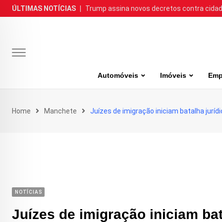
Skip
ÚLTIMAS NOTÍCIAS
|
Trump assina novos decretos contra cida
to
content
Automóveis
Imóveis
Emp
Home
Manchete
Juízes de imigração iniciam batalha juríd
NOTÍCIAS
Juízes de imigração iniciam bat