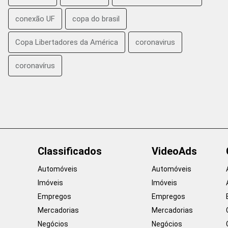
conexão UF
copa do brasil
Copa Libertadores da América
coronavirus
coronavírus
Classificados
VideoAds
Automóveis
Automóveis
Imóveis
Imóveis
Empregos
Empregos
Mercadorias
Mercadorias
Negócios
Negócios