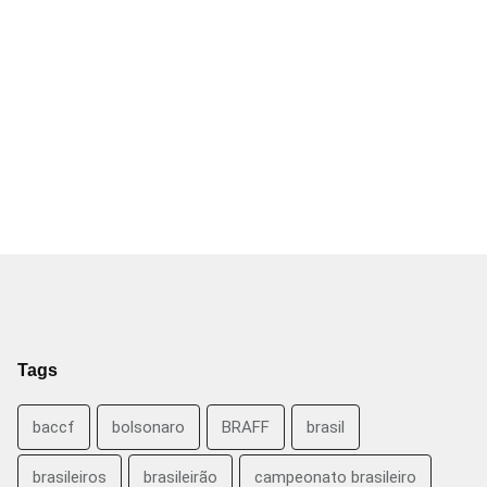
Tags
baccf
bolsonaro
BRAFF
brasil
brasileiros
brasileirão
campeonato brasileiro