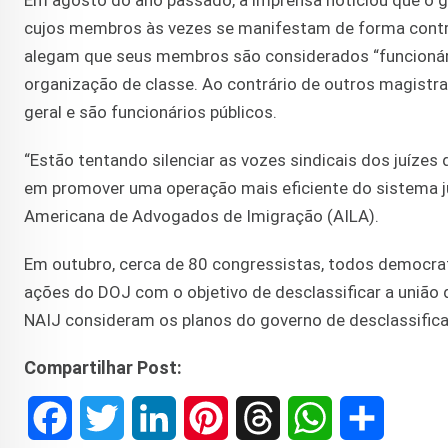
Em agosto do ano passado, a imprensa noticiou que o g
cujos membros às vezes se manifestam de forma contrá
alegam que seus membros são considerados “funcionári
organização de classe. Ao contrário de outros magistr
geral e são funcionários públicos.
“Estão tentando silenciar as vozes sindicais dos juíze
em promover uma operação mais eficiente do sistema jud
Americana de Advogados de Imigração (AILA).
Em outubro, cerca de 80 congressistas, todos democrat
ações do DOJ com o objetivo de desclassificar a união
NAIJ consideram os planos do governo de desclassifica
Compartilhar Post:
F
T
L
P
T
W
S