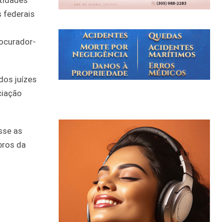
ntidades
 federais
rocurador-
dos juízes
ciação
sse as
bros da