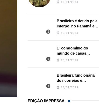
revela onde deixou o
09/01/2023
corpo
Brasileiro é detido pela
Interpol no Panamá e
pode pegar prisão
19/01/2023
perpétua nos EUA
1º condomínio do
mundo de casas
impressas em 3D é
05/01/2023
inaugurado no Texas
Brasileira funcionária
dos correios é
assassinada a facadas
16/01/2023
na Califórnia
EDIÇÃO IMPRESSA