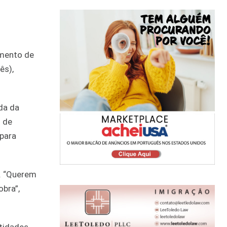
amento de
ês),
da da
l de
para
. “Querem
bra”,