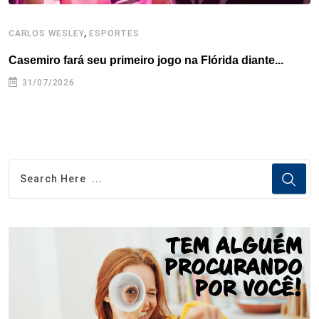
,
CARLOS WESLEY
ESPORTES
B
Casemiro fará seu primeiro jogo na Flórida diante...
B
e
31/07/2026