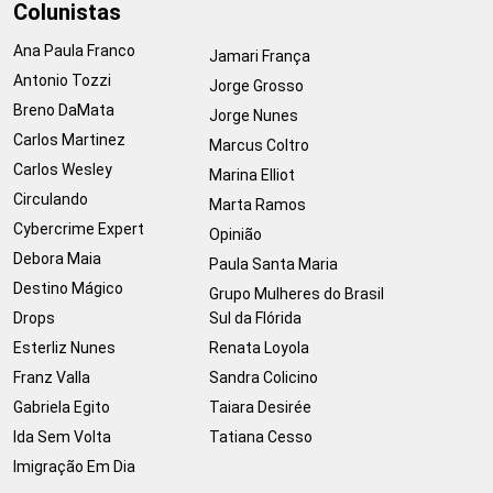
Colunistas
Ana Paula Franco
Jamari França
Antonio Tozzi
Jorge Grosso
Breno DaMata
Jorge Nunes
Carlos Martinez
Marcus Coltro
Carlos Wesley
Marina Elliot
Circulando
Marta Ramos
Cybercrime Expert
Opinião
Debora Maia
Paula Santa Maria
Destino Mágico
Grupo Mulheres do Brasil
Drops
Sul da Flórida
Esterliz Nunes
Renata Loyola
Franz Valla
Sandra Colicino
Gabriela Egito
Taiara Desirée
Ida Sem Volta
Tatiana Cesso
Imigração Em Dia