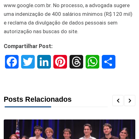
www.google.com.br. No processo, a advogada sugere
uma indenização de 400 salários mínimos (R$ 120 mil)
e reclama da divulgação de dados pessoais sem
autorização nas buscas do site.
Compartilhar Post:
F
T
L
P
T
W
S
a
w
i
i
h
h
h
c
i
n
n
r
a
a
Posts Relacionados
e
t
k
t
e
t
r
b
t
e
e
a
s
e
o
e
d
r
d
A