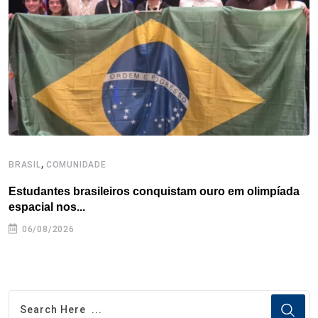
o
r
I
e
s
p
k
n
s
p
t
,
BRASIL
COMUNIDADE
B
Estudantes brasileiros conquistam ouro em olimpíada
P
espacial nos...
06/08/2026