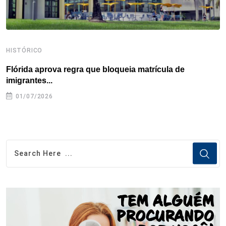
HISTÓRICO
H
Flórida aprova regra que bloqueia matrícula de
A
imigrantes...
01/07/2026