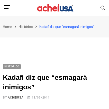
Skip
to
content
Home
Histórico
Kadafi diz que “esmagará inimigos”
HISTÓRICO
Kadafi diz que “esmagará
inimigos”
BY
ACHEIUSA
18/03/2011