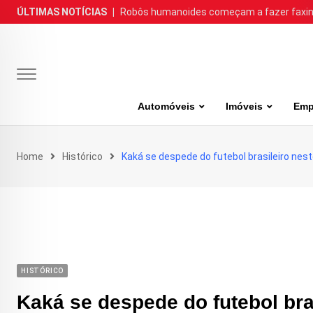
Skip
ÚLTIMAS NOTÍCIAS
|
Robôs humanoides começam a fazer faxina
to
content
Automóveis
Imóveis
Emp
Home
Histórico
Kaká se despede do futebol brasileiro nes
HISTÓRICO
Kaká se despede do futebol bra