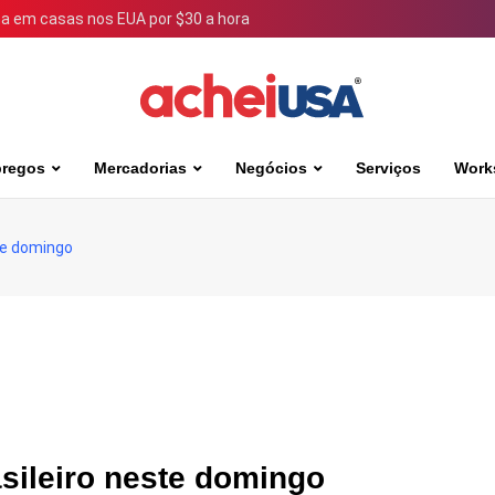
 em casas nos EUA por $30 a hora
regos
Mercadorias
Negócios
Serviços
Work
te domingo
sileiro neste domingo