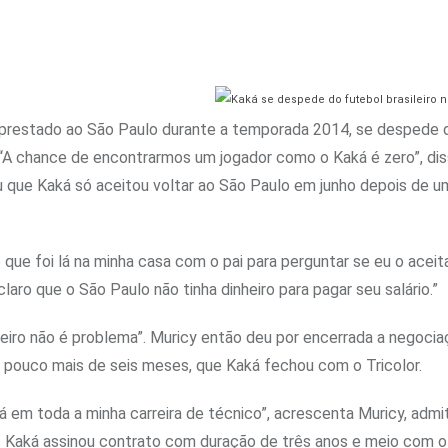
emprestado ao São Paulo durante a temporada 2014, se despede 
. “A chance de encontrarmos um jogador como o Kaká é zero”, di
ou que Kaká só aceitou voltar ao São Paulo em junho depois de u
 que foi lá na minha casa com o pai para perguntar se eu o aceit
 claro que o São Paulo não tinha dinheiro para pagar seu salário.”
heiro não é problema”. Muricy então deu por encerrada a negoci
há pouco mais de seis meses, que Kaká fechou com o Tricolor.
 em toda a minha carreira de técnico”, acrescenta Muricy, admit
ty. Kaká assinou contrato com duração de três anos e meio com o