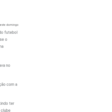
do futebol
sse o
ma
ava no
ação com a
indo ter
 clube