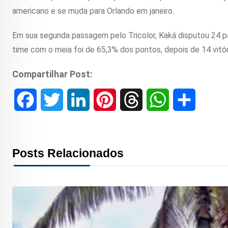
americano e se muda para Orlando em janeiro.
Em sua segunda passagem pelo Tricolor, Kaká disputou 24 pa
time com o meia foi de 65,3% dos pontos, depois de 14 vitór
Compartilhar Post:
F
T
L
P
T
W
S
a
w
i
i
h
h
h
c
i
n
n
r
a
a
Posts Relacionados
e
t
k
t
e
t
r
b
t
e
e
a
s
e
o
e
d
r
d
A