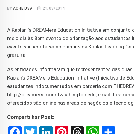
BY
ACHEIUSA
21/03/2014
A Kaplan ‘s DREAMers Education Initiative em conjunto
meio dia às 8pm evento de orientação aos estudantes 
evento vai acontecer no campus da Kaplan Learning Cent
gratuita.
As entidades informaram que representantes das duas e
Kaplan’s DREAMers Education Initiative (Iniciativa de E
estudantes indocumentados em parceria com THEDREAM
http://dreamers.mountwashington.edu, email dreamers
oferecidos são online nas áreas de negócios e tecnolog
Compartilhar Post:
F
T
L
P
T
W
S