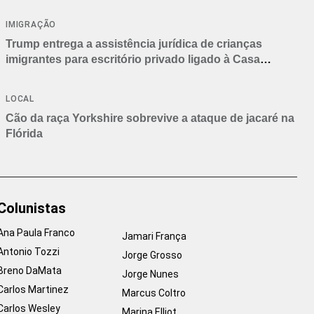
IMIGRAÇÃO
Trump entrega a assistência jurídica de crianças
imigrantes para escritório privado ligado à Casa
Branca
LOCAL
Cão da raça Yorkshire sobrevive a ataque de jacaré na
Flórida
Colunistas
Ana Paula Franco
Jamari França
Antonio Tozzi
Jorge Grosso
Breno DaMata
Jorge Nunes
Carlos Martinez
Marcus Coltro
Carlos Wesley
Marina Elliot