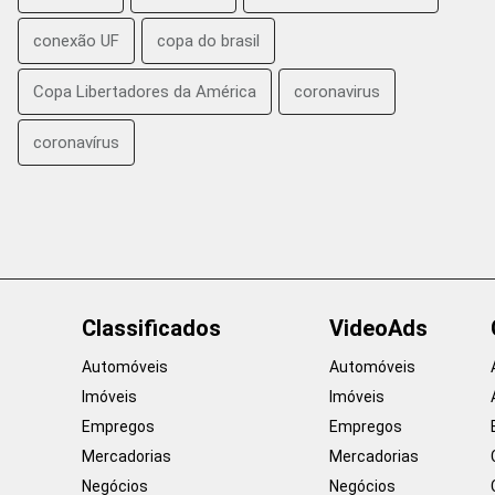
conexão UF
copa do brasil
Copa Libertadores da América
coronavirus
coronavírus
Classificados
VideoAds
Automóveis
Automóveis
Imóveis
Imóveis
Empregos
Empregos
Mercadorias
Mercadorias
Negócios
Negócios