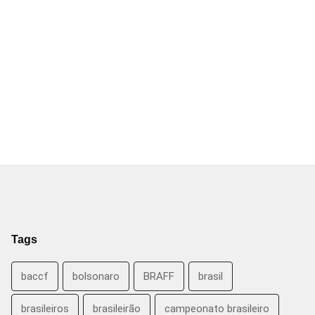
Tags
baccf
bolsonaro
BRAFF
brasil
brasileiros
brasileirão
campeonato brasileiro