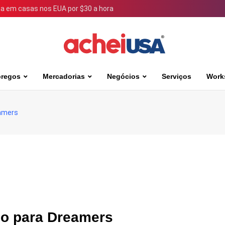
 em casas nos EUA por $30 a hora
regos
Mercadorias
Negócios
Serviços
Work
eamers
do para Dreamers