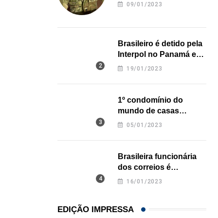
revela onde deixou o
09/01/2023
corpo
Brasileiro é detido pela
Interpol no Panamá e
pode pegar prisão
19/01/2023
perpétua nos EUA
1º condomínio do
mundo de casas
impressas em 3D é
05/01/2023
inaugurado no Texas
Brasileira funcionária
dos correios é
assassinada a facadas
16/01/2023
na Califórnia
EDIÇÃO IMPRESSA