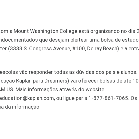
 com a Mount Washington College está organizando no dia 
indocumentados que desejam pleitear uma bolsa de estudo
er (3333 S. Congress Avenue, #100, Delray Beach) e a entr
scolas vão responder todas as dúvidas dos pais e alunos. 
ducação Kaplan para Dreamers) vai oferecer bolsas de até 1
.US. Mais informações através do website
education@kaplan.com, ou ligue par a 1-877-861-7065. Os
ia da informação.