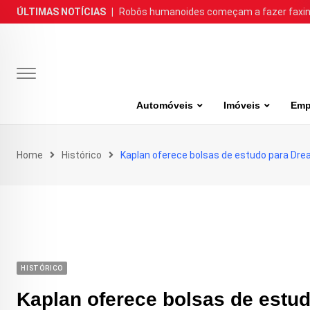
Skip
ÚLTIMAS NOTÍCIAS
|
Robôs humanoides começam a fazer faxina
to
content
Automóveis
Imóveis
Emp
Home
Histórico
Kaplan oferece bolsas de estudo para Dr
HISTÓRICO
Kaplan oferece bolsas de estu