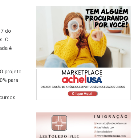
27 do
s. O
ada é
O projeto
00% para
 cursos