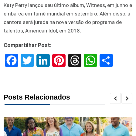
Katy Perry lançou seu último álbum, Witness, em junho e
embarca em turnê mundial em setembro. Além disso, a
cantora será jurada na nova versão do programa de
talentos, American Idol, em 2018.
Compartilhar Post:
F
T
L
P
T
W
S
a
w
i
i
h
h
h
c
i
n
n
r
a
a
Posts Relacionados
e
t
k
t
e
t
r
b
t
e
e
a
s
e
o
e
d
r
d
A