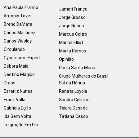
Ana Paula Franco
Jamari França
Antonio Tozzi
Jorge Grosso
Breno DaMata
Jorge Nunes
Carlos Martinez
Marcus Coltro
Carlos Wesley
Marina Elliot
Circulando
Marta Ramos
Cybercrime Expert
Opinião
Debora Maia
Paula Santa Maria
Destino Mágico
Grupo Mulheres do Brasil
Drops
Sul da Flórida
Esterliz Nunes
Renata Loyola
Franz Valla
Sandra Colicino
Gabriela Egito
Taiara Desirée
Ida Sem Volta
Tatiana Cesso
Imigração Em Dia