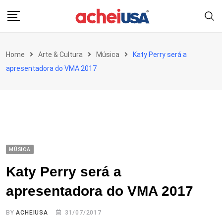
Skip
to
content
Home
Arte & Cultura
Música
Katy Perry será a
apresentadora do VMA 2017
MÚSICA
Katy Perry será a
apresentadora do VMA 2017
BY
ACHEIUSA
31/07/2017