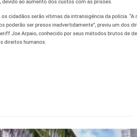
do, devido ao aumento dos custos com as prisões.
os cidadãos serão vítimas da intransigência da polícia. “A 
os poderão ser presos inadvertidamente”, previu um dos di
heriff Joe Arpaio, conhecido por seus métodos brutos de d
s direitos humanos.