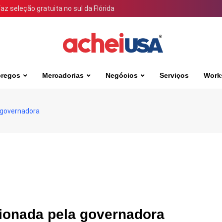
 seleção gratuita no sul da Flórida
regos
Mercadorias
Negócios
Serviços
Work
 governadora
cionada pela governadora