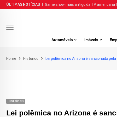
Skip
ÚLTIMAS NOTÍCIAS
|
Game show mais antigo da TV americana faz
to
content
Automóveis
Imóveis
Emp
Home
Histórico
Lei polêmica no Arizona é sancionada pela
HISTÓRICO
Lei polêmica no Arizona é san