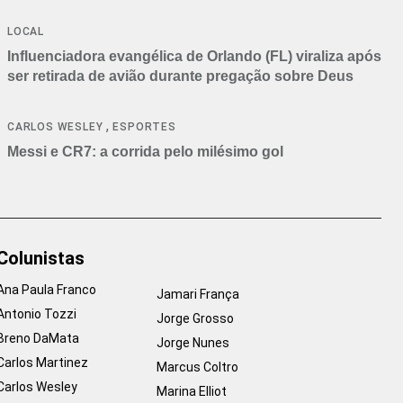
LOCAL
Influenciadora evangélica de Orlando (FL) viraliza após
ser retirada de avião durante pregação sobre Deus
,
CARLOS WESLEY
ESPORTES
Messi e CR7: a corrida pelo milésimo gol
Colunistas
Ana Paula Franco
Jamari França
Antonio Tozzi
Jorge Grosso
Breno DaMata
Jorge Nunes
Carlos Martinez
Marcus Coltro
Carlos Wesley
Marina Elliot