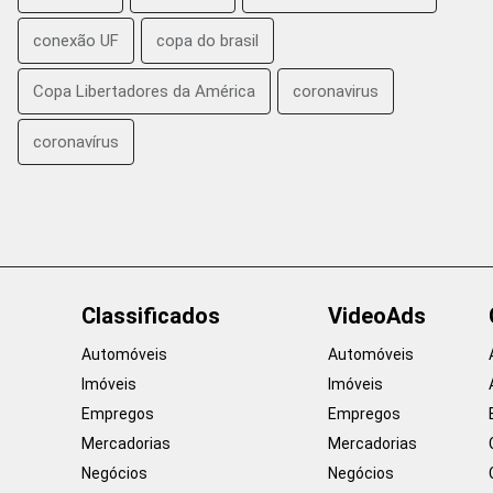
conexão UF
copa do brasil
Copa Libertadores da América
coronavirus
coronavírus
Classificados
VideoAds
Automóveis
Automóveis
Imóveis
Imóveis
Empregos
Empregos
Mercadorias
Mercadorias
Negócios
Negócios