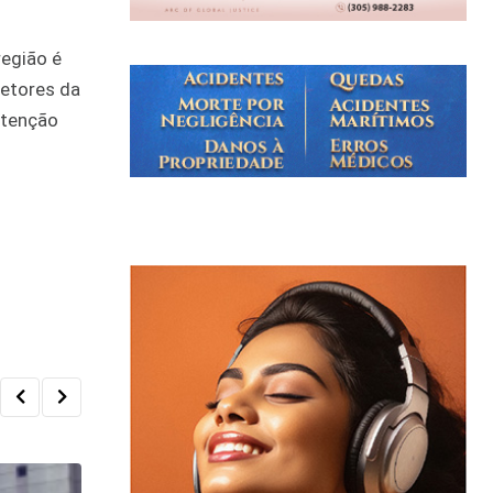
região é
retores da
etenção