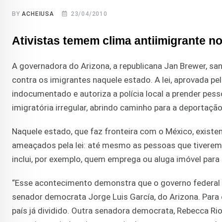
BY
ACHEIUSA
23/04/2010
Ativistas temem clima antiimigrante no
A governadora do Arizona, a republicana Jan Brewer, sa
contra os imigrantes naquele estado. A lei, aprovada pe
indocumentado e autoriza a polícia local a prender pe
imigratória irregular, abrindo caminho para a deportação
Naquele estado, que faz fronteira com o México, exist
ameaçados pela lei: até mesmo as pessoas que tiverem 
inclui, por exemplo, quem emprega ou aluga imóvel par
“Esse acontecimento demonstra que o governo federal p
senador democrata Jorge Luis García, do Arizona. Para el
país já dividido. Outra senadora democrata, Rebecca Ri