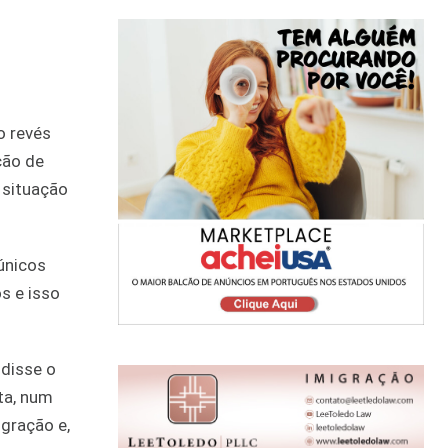
o revés
ção de
 situação
únicos
s e isso
 disse o
sta, num
igração e,