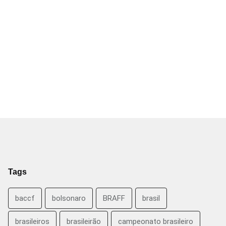
Tags
baccf
bolsonaro
BRAFF
brasil
brasileiros
brasileirão
campeonato brasileiro