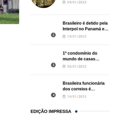
revela onde deixou o
09/01/2023
corpo
Brasileiro é detido pela
Interpol no Panamá e
pode pegar prisão
HISTÓRICO
19/01/2023
perpétua nos EUA
Açaí é reconhecido oficialmente como fruto brasi
21/01/2026
1º condomínio do
mundo de casas
impressas em 3D é
05/01/2023
inaugurado no Texas
Brasileira funcionária
dos correios é
assassinada a facadas
16/01/2023
na Califórnia
EDIÇÃO IMPRESSA