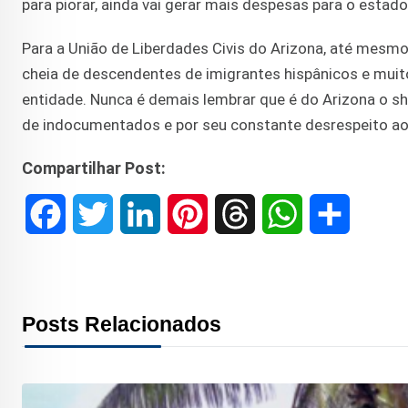
para piorar, ainda vai gerar mais despesas para o esta
Para a União de Liberdades Civis do Arizona, até mesmo 
cheia de descendentes de imigrantes hispânicos e muit
entidade. Nunca é demais lembrar que é do Arizona o s
de indocumentados e por seu constante desrespeito ao
Compartilhar Post:
F
T
L
P
T
W
S
a
w
i
i
h
h
h
c
i
n
n
r
a
a
Posts Relacionados
e
t
k
t
e
t
r
b
t
e
e
a
s
e