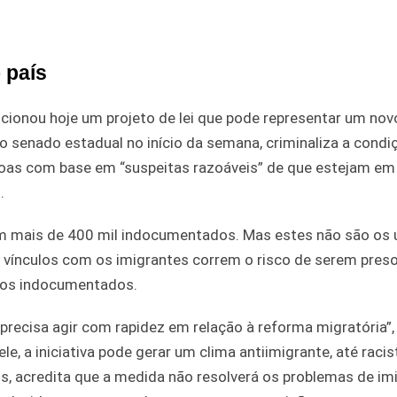
 país
ncionou hoje um projeto de lei que pode representar um nov
lo senado estadual no início da semana, criminaliza a condi
ssoas com base em “suspeitas razoáveis” de que estejam em
.
em mais de 400 mil indocumentados. Mas estes não são os 
vínculos com os imigrantes correm o risco de serem preso
a os indocumentados.
recisa agir com rapidez em relação à reforma migratória”,
e, a iniciativa pode gerar um clima antiimigrante, até raci
os, acredita que a medida não resolverá os problemas de im