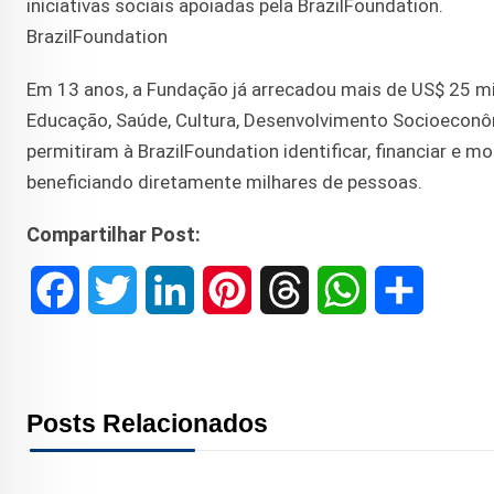
iniciativas sociais apoiadas pela BrazilFoundation.
BrazilFoundation
Em 13 anos, a Fundação já arrecadou mais de US$ 25 mil
Educação, Saúde, Cultura, Desenvolvimento Socioeconôm
permitiram à BrazilFoundation identificar, financiar e m
beneficiando diretamente milhares de pessoas.
Compartilhar Post:
F
T
L
P
T
W
S
a
w
i
i
h
h
h
c
i
n
n
r
a
a
Posts Relacionados
e
t
k
t
e
t
r
b
t
e
e
a
s
e