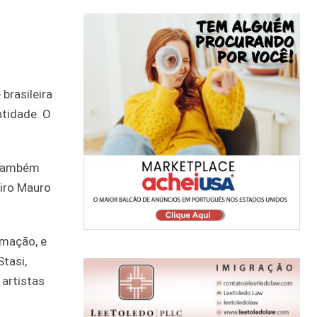
ntidade. O
, também
eiro Mauro
amação, e
tasi,
 artistas