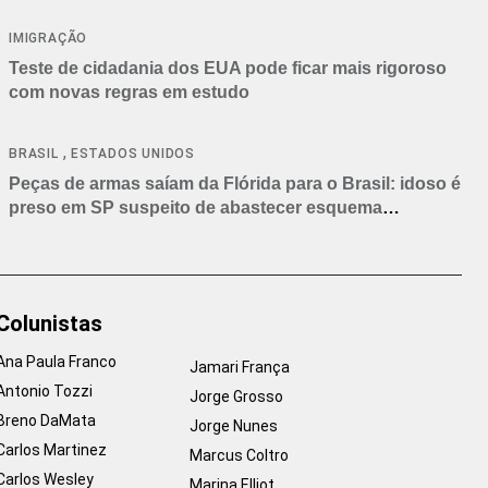
IMIGRAÇÃO
Teste de cidadania dos EUA pode ficar mais rigoroso
com novas regras em estudo
,
BRASIL
ESTADOS UNIDOS
Peças de armas saíam da Flórida para o Brasil: idoso é
preso em SP suspeito de abastecer esquema
criminoso
Colunistas
Ana Paula Franco
Jamari França
Antonio Tozzi
Jorge Grosso
Breno DaMata
Jorge Nunes
Carlos Martinez
Marcus Coltro
Carlos Wesley
Marina Elliot