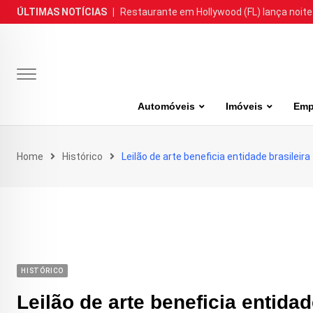
Skip
ÚLTIMAS NOTÍCIAS
|
Restaurante em Hollywood (FL) lança noite
to
content
Automóveis
Imóveis
Emp
Home
Histórico
Leilão de arte beneficia entidade brasileira
HISTÓRICO
Leilão de arte beneficia entidad