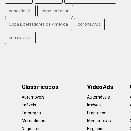
conexão UF
copa do brasil
Copa Libertadores da América
coronavirus
coronavírus
Classificados
VideoAds
Automóveis
Automóveis
Imóveis
Imóveis
Empregos
Empregos
Mercadorias
Mercadorias
Negócios
Negócios