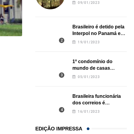
revela onde deixou o
09/01/2023
corpo
Brasileiro é detido pela
Interpol no Panamá e
pode pegar prisão
19/01/2023
perpétua nos EUA
HISTÓRICO
Açaí é reconhecido oficialmente como fruto brasi
1º condomínio do
mundo de casas
21/01/2026
impressas em 3D é
05/01/2023
inaugurado no Texas
Brasileira funcionária
dos correios é
assassinada a facadas
16/01/2023
na Califórnia
EDIÇÃO IMPRESSA