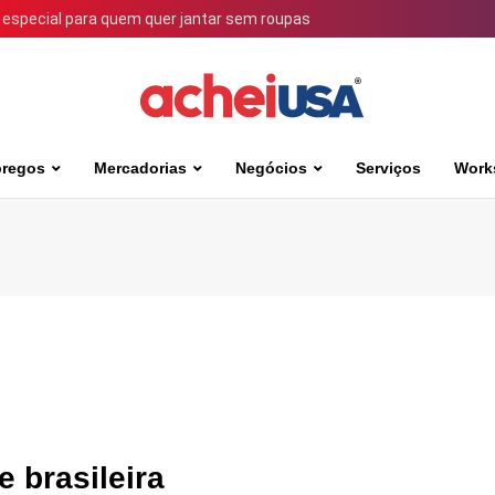
 especial para quem quer jantar sem roupas
regos
Mercadorias
Negócios
Serviços
Work
e brasileira