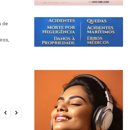
s de
iros,