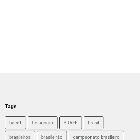
Tags
baccf
bolsonaro
BRAFF
brasil
brasileiros
brasileirão
campeonato brasileiro