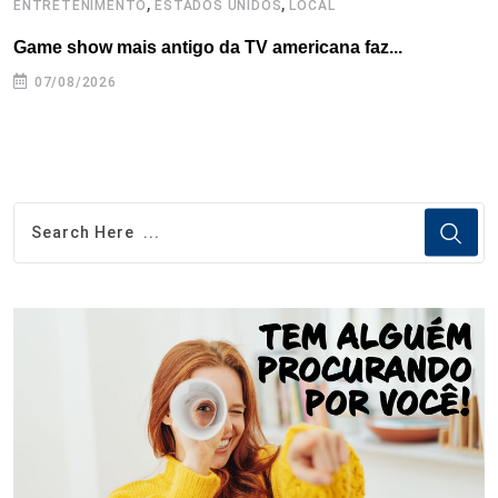
,
,
ENTRETENIMENTO
ESTADOS UNIDOS
LOCAL
E
Game show mais antigo da TV americana faz...
R
07/08/2026