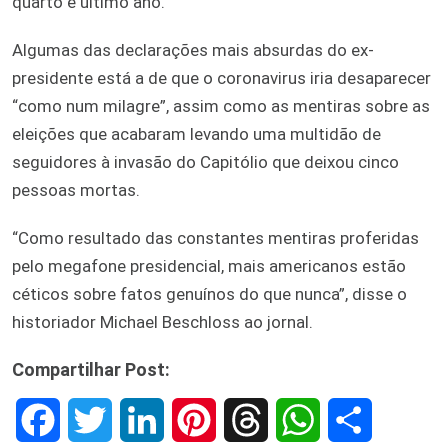
quarto e último ano.
Algumas das declarações mais absurdas do ex-
presidente está a de que o coronavirus iria desaparecer
“como num milagre”, assim como as mentiras sobre as
eleições que acabaram levando uma multidão de
seguidores à invasão do Capitólio que deixou cinco
pessoas mortas.
“Como resultado das constantes mentiras proferidas
pelo megafone presidencial, mais americanos estão
céticos sobre fatos genuínos do que nunca”, disse o
historiador Michael Beschloss ao jornal.
Compartilhar Post:
F
T
L
P
T
W
S