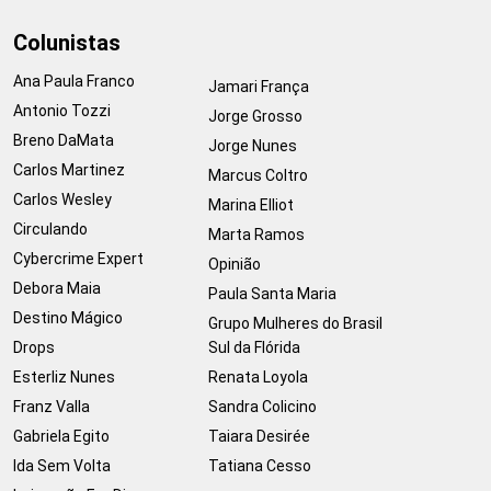
Colunistas
Ana Paula Franco
Jamari França
Antonio Tozzi
Jorge Grosso
Breno DaMata
Jorge Nunes
Carlos Martinez
Marcus Coltro
Carlos Wesley
Marina Elliot
Circulando
Marta Ramos
Cybercrime Expert
Opinião
Debora Maia
Paula Santa Maria
Destino Mágico
Grupo Mulheres do Brasil
Drops
Sul da Flórida
Esterliz Nunes
Renata Loyola
Franz Valla
Sandra Colicino
Gabriela Egito
Taiara Desirée
Ida Sem Volta
Tatiana Cesso