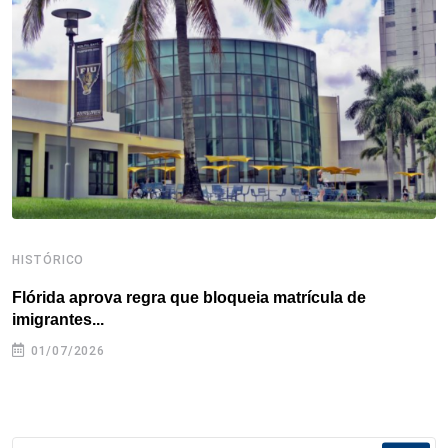
o
r
I
e
s
p
k
n
s
p
t
HISTÓRICO
H
Flórida aprova regra que bloqueia matrícula de
A
imigrantes...
01/07/2026