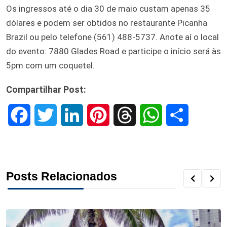
Os ingressos até o dia 30 de maio custam apenas 35
dólares e podem ser obtidos no restaurante Picanha
Brazil ou pelo telefone (561) 488-5737. Anote aí o local
do evento: 7880 Glades Road e participe o início será às
5pm com um coquetel.
Compartilhar Post:
F
T
L
P
T
W
S
a
w
i
i
h
h
h
c
i
n
n
r
a
a
Posts Relacionados
e
t
k
t
e
t
r
b
t
e
e
a
s
e
o
e
d
r
d
A