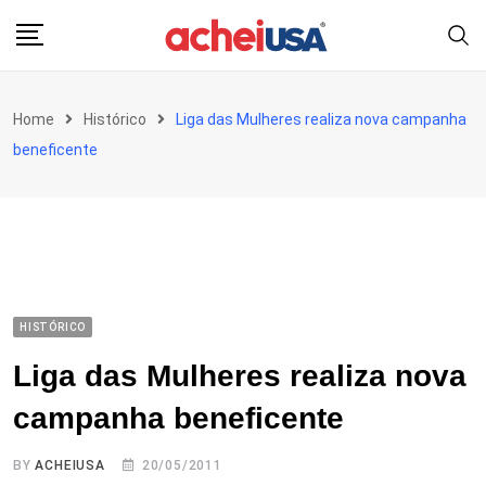
Skip
to
content
Home
Histórico
Liga das Mulheres realiza nova campanha
beneficente
HISTÓRICO
Liga das Mulheres realiza nova
campanha beneficente
BY
ACHEIUSA
20/05/2011