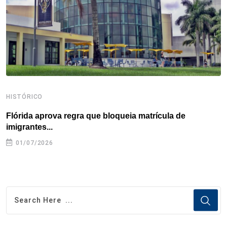
k
n
s
p
t
HISTÓRICO
H
Flórida aprova regra que bloqueia matrícula de
A
imigrantes...
01/07/2026