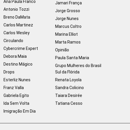
Ana Paula Franco
Jamari França
Antonio Tozzi
Jorge Grosso
Breno DaMata
Jorge Nunes
Carlos Martinez
Marcus Coltro
Carlos Wesley
Marina Elliot
Circulando
Marta Ramos
Cybercrime Expert
Opinião
Debora Maia
Paula Santa Maria
Destino Mágico
Grupo Mulheres do Brasil
Drops
Sul da Flórida
Esterliz Nunes
Renata Loyola
Franz Valla
Sandra Colicino
Gabriela Egito
Taiara Desirée
Ida Sem Volta
Tatiana Cesso
Imigração Em Dia