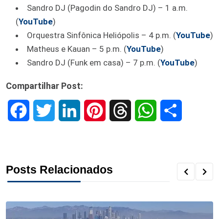
Sandro DJ (Pagodin do Sandro DJ) – 1 a.m.
(
YouTube
)
Orquestra Sinfônica Heliópolis – 4 p.m. (
YouTube
)
Matheus e Kauan – 5 p.m. (
YouTube
)
Sandro DJ (Funk em casa) – 7 p.m. (
YouTube
)
Compartilhar Post:
F
T
L
P
T
W
S
a
w
i
i
h
h
h
c
i
n
n
r
a
a
Posts Relacionados
e
t
k
t
e
t
r
b
t
e
e
a
s
e
o
e
d
r
d
A