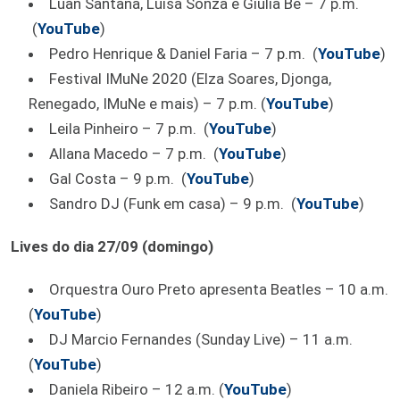
Luan Santana, Luísa Sonza e Giulia Be – 7 p.m.
(
YouTube
)
Pedro Henrique & Daniel Faria – 7 p.m. (
YouTube
)
Festival IMuNe 2020 (Elza Soares, Djonga,
Renegado, IMuNe e mais) – 7 p.m. (
YouTube
)
Leila Pinheiro – 7 p.m. (
YouTube
)
Allana Macedo – 7 p.m. (
YouTube
)
Gal Costa – 9 p.m. (
YouTube
)
Sandro DJ (Funk em casa) – 9 p.m. (
YouTube
)
Lives do dia 27/09 (domingo)
Orquestra Ouro Preto apresenta Beatles – 10 a.m.
(
YouTube
)
DJ Marcio Fernandes (Sunday Live) – 11 a.m.
(
YouTube
)
Daniela Ribeiro – 12 a.m. (
YouTube
)