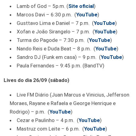
Lamb of God – 5p.m. (
Site oficial
)
Marcos Davi – 6:30 p.m. (
YouTube
)
Gusttavo Lima e Daniel – 7 p.m. (
YouTube
)
Xofan e João Sirangelo – 7 p.m. (
YouTube
)
Turma do Pagode – 7:30 p.m. (
YouTube
)
Nando Reis e Duda Beat – 8 p.m. (
YouTube
)
Sandro DJ (Funk em casa) – 9 p.m. (
YouTube
)
Paula Fernandes – 9:45 p.m. (BandTV)
Lives do dia 26/09 (sábado)
Live FM Diário (Juan Marcus e Vinicius, Jefferson
Moraes, Rayane e Rafaela e George Henrique e
Rodrigo) – p.m. (
YouTube
)
Cezar e Paulinho – 4 p.m. (
YouTube
)
Mastruz com Leite – 6 p.m. (
YouTube
)