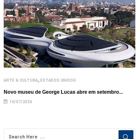
o
r
I
e
s
p
k
n
s
p
t
,
ARTE & CULTURA
ESTADOS UNIDOS
G
Novo museu de George Lucas abre em setembro...
T
10/07/2026