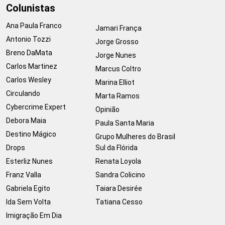
Colunistas
Ana Paula Franco
Jamari França
Antonio Tozzi
Jorge Grosso
Breno DaMata
Jorge Nunes
Carlos Martinez
Marcus Coltro
Carlos Wesley
Marina Elliot
Circulando
Marta Ramos
Cybercrime Expert
Opinião
Debora Maia
Paula Santa Maria
Destino Mágico
Grupo Mulheres do Brasil
Drops
Sul da Flórida
Esterliz Nunes
Renata Loyola
Franz Valla
Sandra Colicino
Gabriela Egito
Taiara Desirée
Ida Sem Volta
Tatiana Cesso
Imigração Em Dia