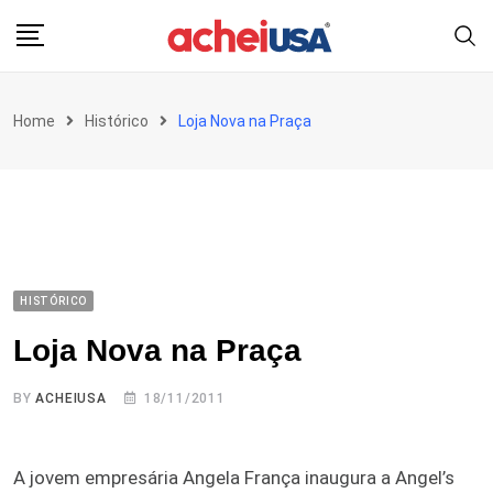
Skip
to
content
Home
Histórico
Loja Nova na Praça
HISTÓRICO
Loja Nova na Praça
BY
ACHEIUSA
18/11/2011
A jovem empresária Angela França inaugura a Angel’s