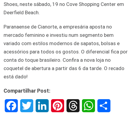
Shoes, neste sábado, 19 no Cove Shopping Center em
Deerfield Beach.
Paranaense de Cianorte, a empresária aposta no
mercado feminino e investiu num segmento bem
variado com estilos modernos de sapatos, bolsas e
acessórios para todos os gostos. O diferencial fica por
conta do toque brasileiro. Confira a nova loja no
coquetel de abertura a partir das 6 da tarde. O recado
está dado!
Compartilhar Post:
F
T
L
P
T
W
S
a
w
i
i
h
h
h
c
i
n
n
r
a
a