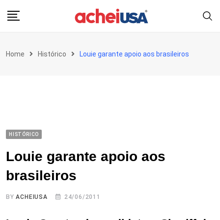
Skip
to
content
Home
Histórico
Louie garante apoio aos brasileiros
HISTÓRICO
Louie garante apoio aos
brasileiros
BY
ACHEIUSA
24/06/2011