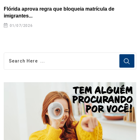
Flórida aprova regra que bloqueia matrícula de
A
imigrantes...
01/07/2026