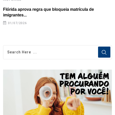
Flórida aprova regra que bloqueia matrícula de
A
imigrantes...
01/07/2026