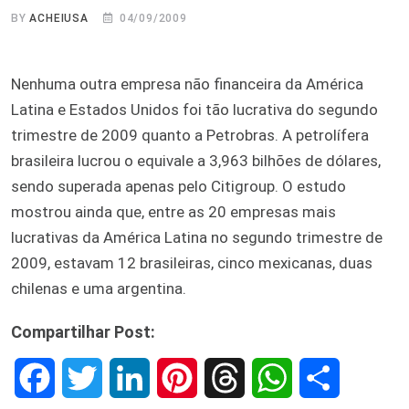
BY
ACHEIUSA
04/09/2009
Nenhuma outra empresa não financeira da América
Latina e Estados Unidos foi tão lucrativa do segundo
trimestre de 2009 quanto a Petrobras. A petrolífera
brasileira lucrou o equivale a 3,963 bilhões de dólares,
sendo superada apenas pelo Citigroup. O estudo
mostrou ainda que, entre as 20 empresas mais
lucrativas da América Latina no segundo trimestre de
2009, estavam 12 brasileiras, cinco mexicanas, duas
chilenas e uma argentina.
Compartilhar Post:
F
T
L
P
T
W
S