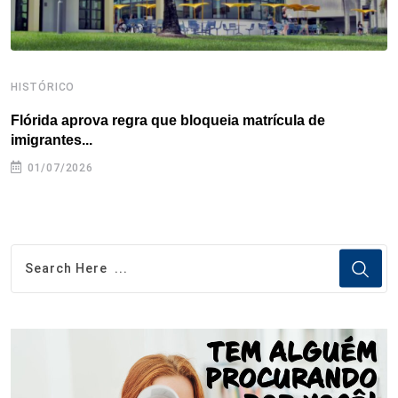
HISTÓRICO
H
Flórida aprova regra que bloqueia matrícula de
A
imigrantes...
01/07/2026