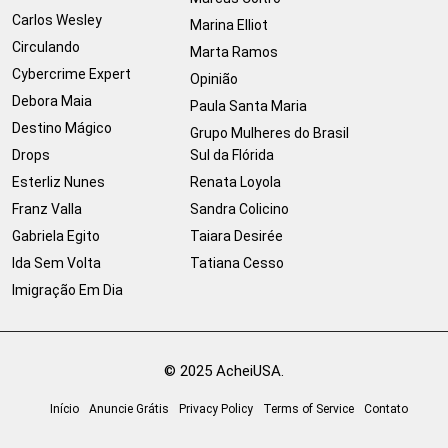
Carlos Wesley
Marina Elliot
Circulando
Marta Ramos
Cybercrime Expert
Opinião
Debora Maia
Paula Santa Maria
Destino Mágico
Grupo Mulheres do Brasil
Drops
Sul da Flórida
Esterliz Nunes
Renata Loyola
Franz Valla
Sandra Colicino
Gabriela Egito
Taiara Desirée
Ida Sem Volta
Tatiana Cesso
Imigração Em Dia
© 2025 AcheiUSA.
Início
Anuncie Grátis
Privacy Policy
Terms of Service
Contato