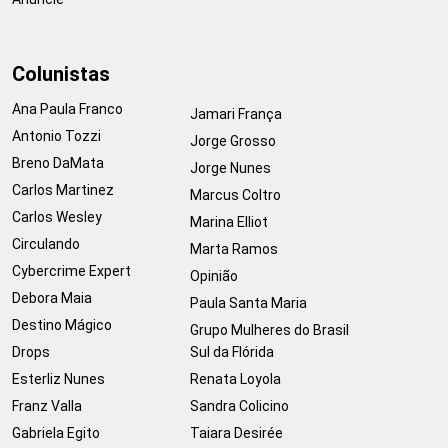
Colunistas
Ana Paula Franco
Jamari França
Antonio Tozzi
Jorge Grosso
Breno DaMata
Jorge Nunes
Carlos Martinez
Marcus Coltro
Carlos Wesley
Marina Elliot
Circulando
Marta Ramos
Cybercrime Expert
Opinião
Debora Maia
Paula Santa Maria
Destino Mágico
Grupo Mulheres do Brasil
Drops
Sul da Flórida
Esterliz Nunes
Renata Loyola
Franz Valla
Sandra Colicino
Gabriela Egito
Taiara Desirée