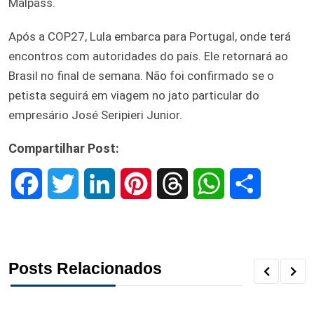
Malpass.
Após a COP27, Lula embarca para Portugal, onde terá
encontros com autoridades do país. Ele retornará ao
Brasil no final de semana. Não foi confirmado se o
petista seguirá em viagem no jato particular do
empresário José Seripieri Junior.
Compartilhar Post:
F
T
L
P
T
W
S
a
w
i
i
h
h
h
c
i
n
n
r
a
a
Posts Relacionados
e
t
k
t
e
t
r
b
t
e
e
a
s
e