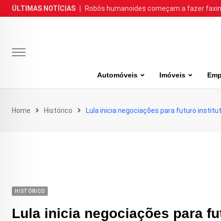
Skip
ÚLTIMAS NOTÍCIAS
|
Robôs humanoides começam a fazer faxina
to
content
Automóveis
Imóveis
Emp
Home
Histórico
Lula inicia negociações para futuro institu
HISTÓRICO
Lula inicia negociações para fut