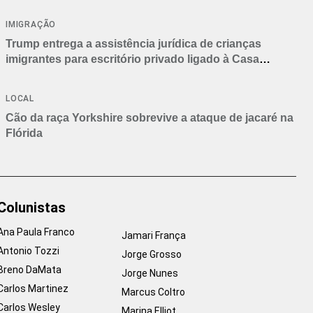
IMIGRAÇÃO
Trump entrega a assistência jurídica de crianças
imigrantes para escritório privado ligado à Casa
Branca
LOCAL
Cão da raça Yorkshire sobrevive a ataque de jacaré na
Flórida
Colunistas
Ana Paula Franco
Jamari França
Antonio Tozzi
Jorge Grosso
Breno DaMata
Jorge Nunes
Carlos Martinez
Marcus Coltro
Carlos Wesley
Marina Elliot