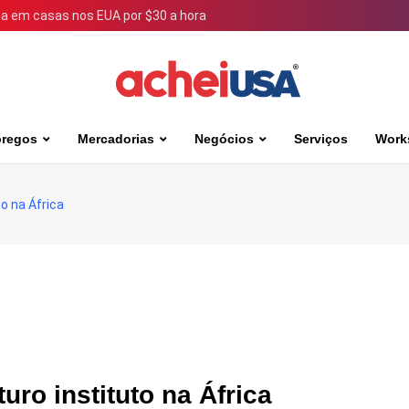
 em casas nos EUA por $30 a hora
regos
Mercadorias
Negócios
Serviços
Work
to na África
uro instituto na África