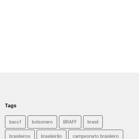
Tags
baccf
bolsonaro
BRAFF
brasil
brasileiros
brasileirão
campeonato brasileiro