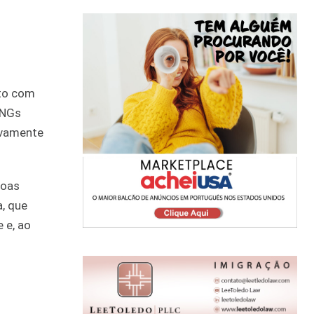
uto com
ONGs
ivamente
soas
, que
 e, ao