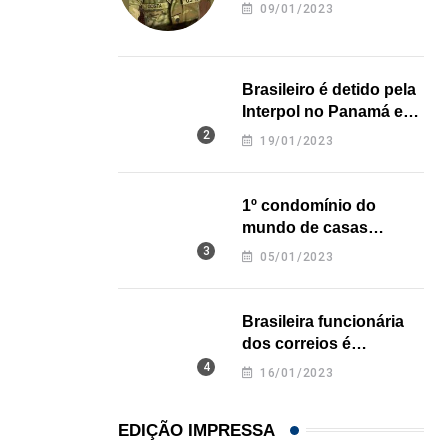
revela onde deixou o
09/01/2023
corpo
Brasileiro é detido pela
Interpol no Panamá e
pode pegar prisão
19/01/2023
perpétua nos EUA
1º condomínio do
mundo de casas
impressas em 3D é
05/01/2023
inaugurado no Texas
Brasileira funcionária
dos correios é
assassinada a facadas
16/01/2023
na Califórnia
EDIÇÃO IMPRESSA