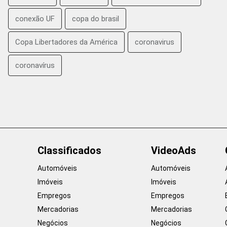
conexão UF
copa do brasil
Copa Libertadores da América
coronavirus
coronavírus
Classificados
VideoAds
Automóveis
Automóveis
Imóveis
Imóveis
Empregos
Empregos
Mercadorias
Mercadorias
Negócios
Negócios