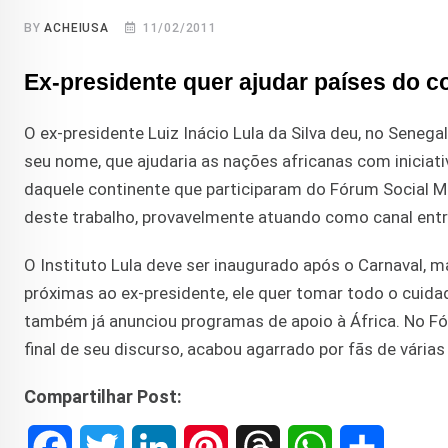
BY
ACHEIUSA
11/02/2011
Ex-presidente quer ajudar países do 
O ex-presidente Luiz Inácio Lula da Silva deu, no Senega
seu nome, que ajudaria as nações africanas com inicia
daquele continente que participaram do Fórum Social Mu
deste trabalho, provavelmente atuando como canal entre
O Instituto Lula deve ser inaugurado após o Carnaval, m
próximas ao ex-presidente, ele quer tomar todo o cuid
também já anunciou programas de apoio à África. No Fór
final de seu discurso, acabou agarrado por fãs de várias
Compartilhar Post:
F
T
L
P
T
W
S