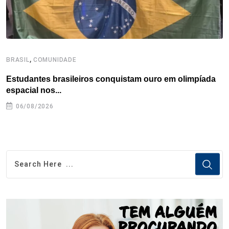
,
BRASIL
COMUNIDADE
B
Estudantes brasileiros conquistam ouro em olimpíada
P
espacial nos...
06/08/2026