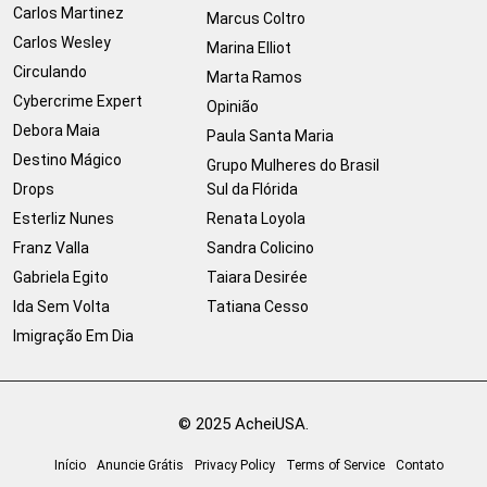
Carlos Martinez
Marcus Coltro
Carlos Wesley
Marina Elliot
Circulando
Marta Ramos
Cybercrime Expert
Opinião
Debora Maia
Paula Santa Maria
Destino Mágico
Grupo Mulheres do Brasil
Drops
Sul da Flórida
Esterliz Nunes
Renata Loyola
Franz Valla
Sandra Colicino
Gabriela Egito
Taiara Desirée
Ida Sem Volta
Tatiana Cesso
Imigração Em Dia
© 2025 AcheiUSA.
Início
Anuncie Grátis
Privacy Policy
Terms of Service
Contato