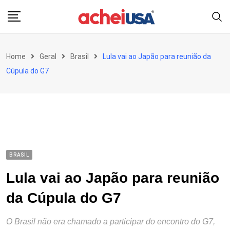
Skip
to
content
Home
Geral
Brasil
Lula vai ao Japão para reunião da
Cúpula do G7
BRASIL
Lula vai ao Japão para reunião
da Cúpula do G7
O Brasil não era chamado a participar do encontro do G7,