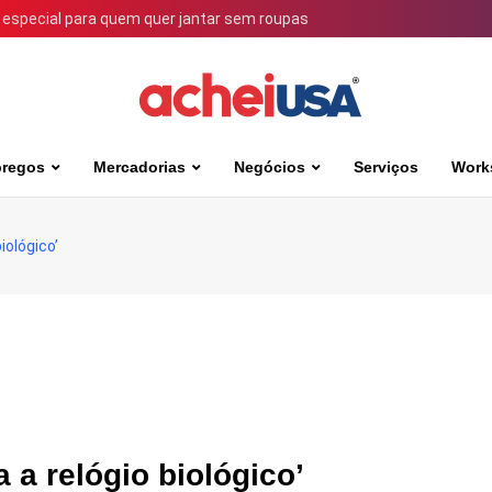
 especial para quem quer jantar sem roupas
regos
Mercadorias
Negócios
Serviços
Work
iológico’
 a relógio biológico’