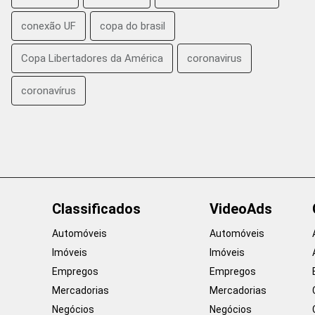
conexão UF
copa do brasil
Copa Libertadores da América
coronavirus
coronavírus
Classificados
VideoAds
Automóveis
Automóveis
Imóveis
Imóveis
Empregos
Empregos
Mercadorias
Mercadorias
Negócios
Negócios