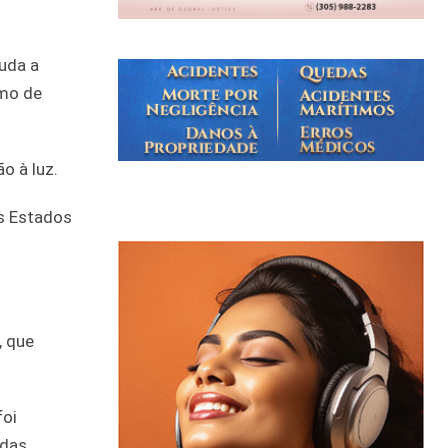
juda a
imo de
o à luz.
os Estados
, que
foi
 das