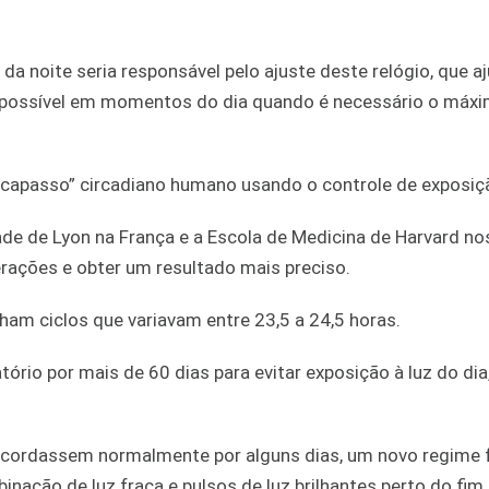
 da noite seria responsável pelo ajuste deste relógio, que a
a possível em momentos do dia quando é necessário o máx
arcapasso” circadiano humano usando o controle de exposiçã
dade de Lyon na França e a Escola de Medicina de Harvard n
terações e obter um resultado mais preciso.
ham ciclos que variavam entre 23,5 a 24,5 horas.
rio por mais de 60 dias para evitar exposição à luz do dia
 acordassem normalmente por alguns dias, um novo regime 
inação de luz fraca e pulsos de luz brilhantes perto do fim