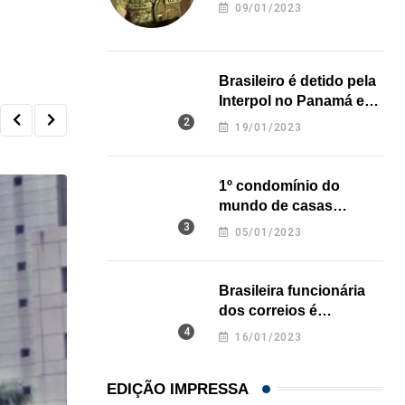
revela onde deixou o
09/01/2023
corpo
Brasileiro é detido pela
Interpol no Panamá e
pode pegar prisão
19/01/2023
perpétua nos EUA
1º condomínio do
mundo de casas
impressas em 3D é
05/01/2023
inaugurado no Texas
Brasileira funcionária
dos correios é
assassinada a facadas
16/01/2023
na Califórnia
EDIÇÃO IMPRESSA