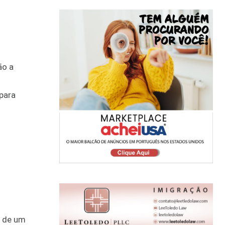
ão a
para
o de um