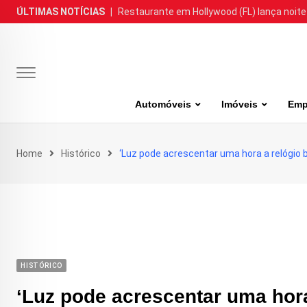
Skip
ÚLTIMAS NOTÍCIAS
|
Restaurante em Hollywood (FL) lança noite
to
content
Automóveis
Imóveis
Emp
Home
Histórico
‘Luz pode acrescentar uma hora a relógio b
HISTÓRICO
‘Luz pode acrescentar uma hora