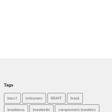
Tags
baccf
bolsonaro
BRAFF
brasil
brasileiros
brasileirão
campeonato brasileiro