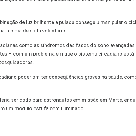
inação de luz brilhante e pulsos conseguiu manipular o cic
ra o dia de cada voluntário.
ircadianas como as síndromes das fases do sono avançadas
tes – com um problema em que o sistema circadiano está 
 pesquisadores.
ircadiano poderiam ter conseqüências graves na saúde, com
deria ser dado para astronautas em missão em Marte, enqu
em um módulo estufa bem iluminado.