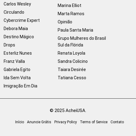
Carlos Wesley
Marina Elliot
Circulando
Marta Ramos
Cybercrime Expert
Opinião
Debora Maia
Paula Santa Maria
Destino Mágico
Grupo Mulheres do Brasil
Drops
Sul da Flórida
Esterliz Nunes
Renata Loyola
Franz Valla
Sandra Colicino
Gabriela Egito
Taiara Desirée
Ida Sem Volta
Tatiana Cesso
Imigração Em Dia
© 2025 AcheiUSA.
Início
Anuncie Grátis
Privacy Policy
Terms of Service
Contato