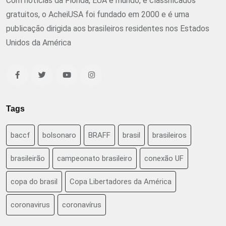
Com notícias da Flórida, EUA e mundo, e classificados
gratuitos, o AcheiUSA foi fundado em 2000 e é uma
publicação dirigida aos brasileiros residentes nos Estados
Unidos da América
Tags
baccf
bolsonaro
BRAFF
brasil
brasileiros
brasileirão
campeonato brasileiro
conexão UF
copa do brasil
Copa Libertadores da América
coronavirus
coronavírus