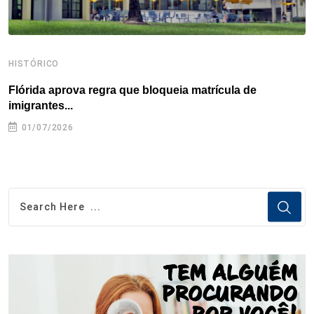
HISTÓRICO
H
Flórida aprova regra que bloqueia matrícula de
A
imigrantes...
01/07/2026