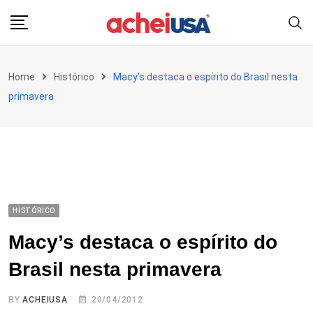
Skip
to
content
Home
Histórico
Macy’s destaca o espírito do Brasil nesta
primavera
HISTÓRICO
Macy’s destaca o espírito do
Brasil nesta primavera
BY
ACHEIUSA
20/04/2012